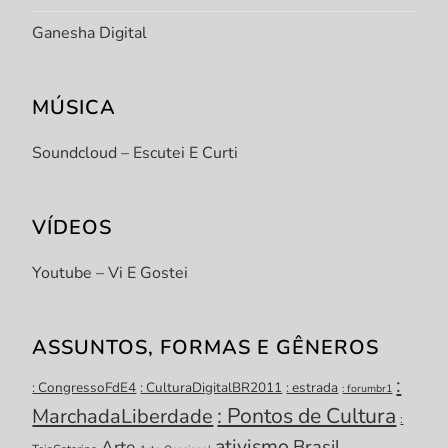
Ganesha Digital
MÚSICA
Soundcloud – Escutei E Curti
VÍDEOS
Youtube – Vi E Gostei
ASSUNTOS, FORMAS E GÊNEROS
:
: CongressoFdE4
: CulturaDigitalBR2011
: estrada
: forumbr1
: Pontos de Cultura
MarchadaLiberdade
:
ativismo
Brasil
Arte