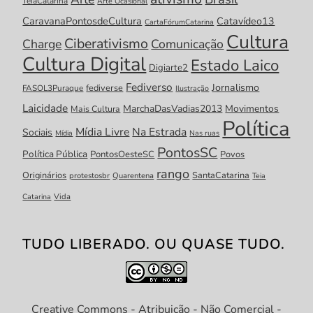
TeiaCatarina
Arte Ocasional
CaravanaPontosdeCultura
Catavídeo13
CartaFórumCatarina
Cultura
Ciberativismo
Charge
Comunicação
Cultura Digital
Estado Laico
Digiarte2
Fediverso
Jornalismo
fediverse
FASOL3Puraque
Ilustração
Laicidade
MarchaDasVadias2013
Movimentos
Mais Cultura
Política
Mídia Livre
Na Estrada
Sociais
Mídia
Nas ruas
PontosSC
Política Pública
PontosOesteSC
Povos
rango
Originários
SantaCatarina
protestosbr
Quarentena
Teia
Catarina
Vida
TUDO LIBERADO. OU QUASE TUDO.
Creative Commons - Atribuição - Não Comercial -