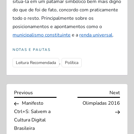
situa-la em um patamar simbólico bem mais digno
do que de foi de fato, concordo com praticamente
todo o resto. Principalmente sobre os
posicionamentos e apontamentos como o
municipalismo constituinte
e a
renda universal
.
NOTAS E PAUTAS
,
Leitura Recomendada
Política
N
Previous
Next
Previous
Next
Post
Post
Manifesto
Olimpíadas 2016
a
Ctrl+S: Salvem a
v
Cultura Digital
Brasileira