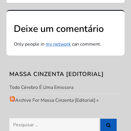
e
g
Deixe um comentário
a
ç
Only people in
my network
can comment.
ã
o
MASSA CINZENTA [EDITORIAL]
d
Todo Cérebro É Uma Emissora
e
Archive For Massa Cinzenta [Editorial]
»
P
Pesquisar
o
por: