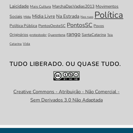
Laicidade
MarchaDasVadias2013
Movimentos
Mais Cultura
Política
Mídia Livre
Na Estrada
Sociais
Mídia
Nas ruas
PontosSC
Política Pública
PontosOesteSC
Povos
rango
Originários
SantaCatarina
protestosbr
Quarentena
Teia
Catarina
Vida
TUDO LIBERADO. OU QUASE TUDO.
Creative Commons - Atribuição - Não Comercial -
Sem Derivados 3.0 Não Adaptada