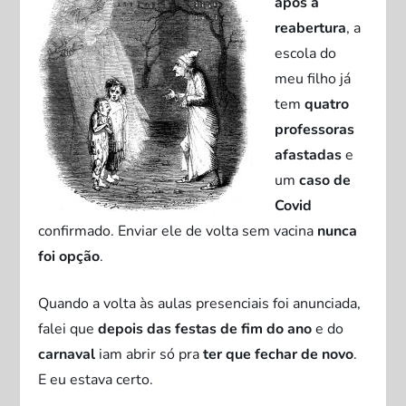
após a
reabertura
, a
escola do
meu filho já
tem
quatro
professoras
afastadas
e
um
caso de
Covid
confirmado. Enviar ele de volta sem vacina
nunca
foi opção
.
Quando a volta às aulas presenciais foi anunciada,
falei que
depois das festas de fim do ano
e do
carnaval
iam abrir só pra
ter que fechar de novo
.
E eu estava certo.