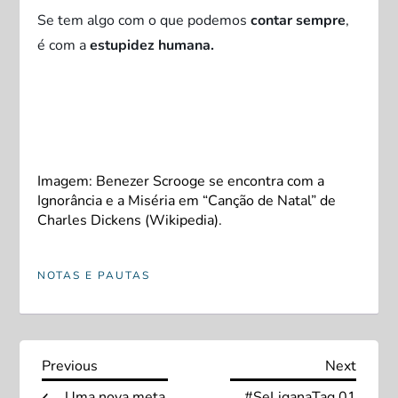
Se tem algo com o que podemos
contar sempre
,
é com a
estupidez humana.
Imagem: Benezer Scrooge se encontra com a
Ignorância e a Miséria em “Canção de Natal” de
Charles Dickens (Wikipedia).
NOTAS E PAUTAS
N
Previous
Next
Previous
Next
Post
Post
Uma nova meta
#SeLiganaTag 01