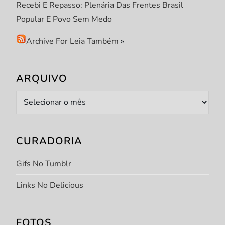
Recebi E Repasso: Plenária Das Frentes Brasil
P
Popular E Povo Sem Medo
o
Archive For Leia Também
»
s
ARQUIVO
t
Arquivo
CURADORIA
Gifs No Tumblr
Links No Delicious
FOTOS