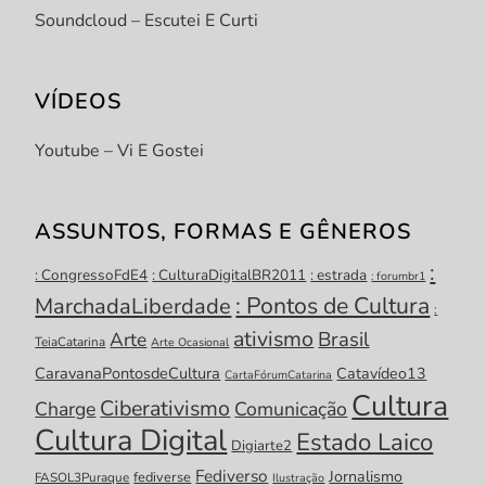
Soundcloud – Escutei E Curti
VÍDEOS
Youtube – Vi E Gostei
ASSUNTOS, FORMAS E GÊNEROS
:
: CongressoFdE4
: CulturaDigitalBR2011
: estrada
: forumbr1
: Pontos de Cultura
MarchadaLiberdade
:
ativismo
Brasil
Arte
TeiaCatarina
Arte Ocasional
CaravanaPontosdeCultura
Catavídeo13
CartaFórumCatarina
Cultura
Ciberativismo
Charge
Comunicação
Cultura Digital
Estado Laico
Digiarte2
Fediverso
Jornalismo
fediverse
FASOL3Puraque
Ilustração