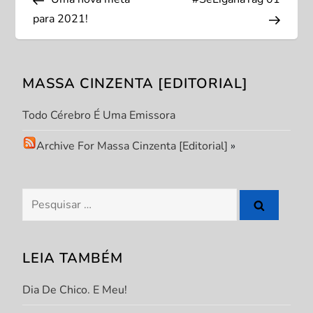
a
para 2021!
v
e
MASSA CINZENTA [EDITORIAL]
g
Todo Cérebro É Uma Emissora
a
Archive For Massa Cinzenta [Editorial]
»
ç
Pesquisar
ã
por:
o
LEIA TAMBÉM
d
Dia De Chico. E Meu!
e