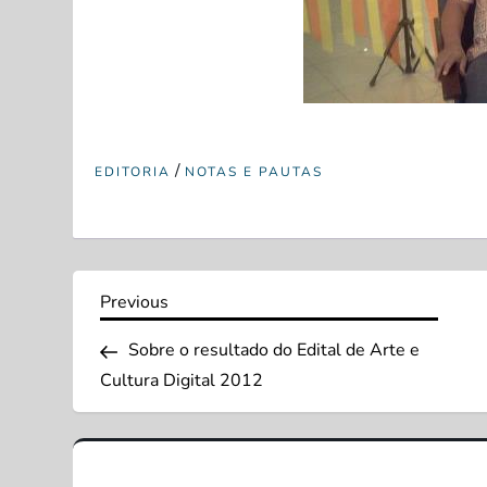
/
EDITORIA
NOTAS E PAUTAS
N
Previous
Previous
Post
a
Sobre o resultado do Edital de Arte e
Cultura Digital 2012
v
e