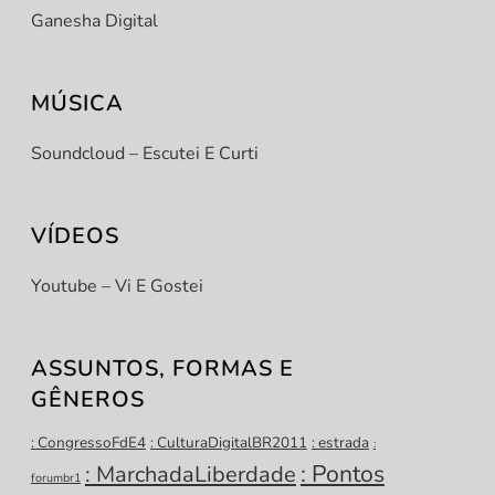
Ganesha Digital
MÚSICA
Soundcloud – Escutei E Curti
VÍDEOS
Youtube – Vi E Gostei
ASSUNTOS, FORMAS E
GÊNEROS
: CongressoFdE4
: CulturaDigitalBR2011
: estrada
:
: Pontos
: MarchadaLiberdade
forumbr1