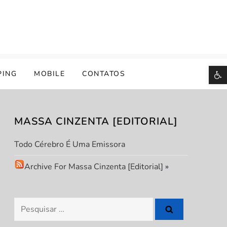
B
PING
MOBILE
CONTATOS
MASSA CINZENTA [EDITORIAL]
Todo Cérebro É Uma Emissora
Archive For Massa Cinzenta [Editorial]
»
Pesquisar
por: