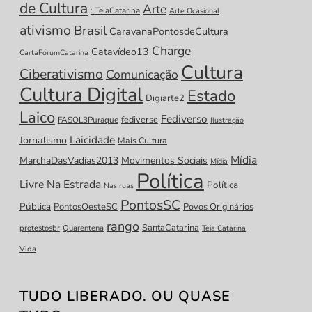
de Cultura
Arte
: TeiaCatarina
Arte Ocasional
ativismo
Brasil
CaravanaPontosdeCultura
Charge
Catavídeo13
CartaFórumCatarina
Cultura
Ciberativismo
Comunicação
Cultura Digital
Estado
Digiarte2
Laico
Fediverso
fediverse
FASOL3Puraque
Ilustração
Laicidade
Jornalismo
Mais Cultura
Mídia
MarchaDasVadias2013
Movimentos Sociais
Mídia
Política
Livre
Na Estrada
Política
Nas ruas
PontosSC
Pública
PontosOesteSC
Povos Originários
rango
SantaCatarina
protestosbr
Quarentena
Teia Catarina
Vida
TUDO LIBERADO. OU QUASE