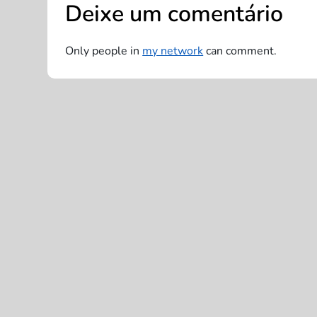
Deixe um comentário
g
a
Only people in
my network
can comment.
ç
ã
o
d
e
P
o