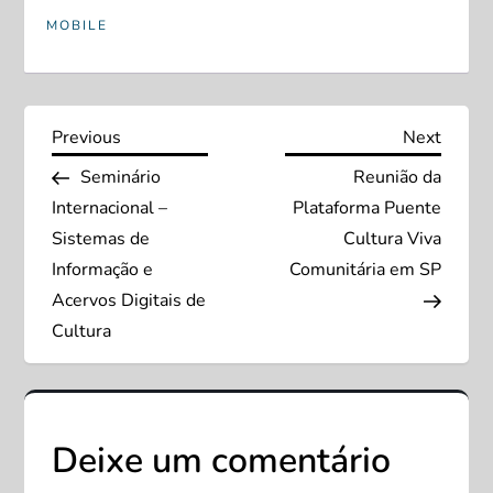
MOBILE
N
Previous
Next
Previous
Next
Post
Post
Seminário
Reunião da
a
Internacional –
Plataforma Puente
v
Sistemas de
Cultura Viva
Informação e
Comunitária em SP
e
Acervos Digitais de
Cultura
g
a
ç
Deixe um comentário