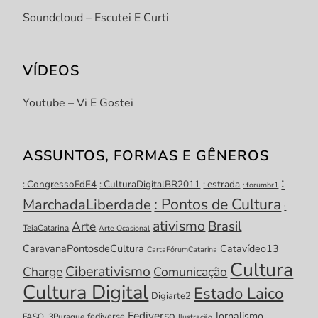
Soundcloud – Escutei E Curti
VÍDEOS
Youtube – Vi E Gostei
ASSUNTOS, FORMAS E GÊNEROS
:
: CongressoFdE4
: CulturaDigitalBR2011
: estrada
: forumbr1
: Pontos de Cultura
MarchadaLiberdade
:
ativismo
Brasil
Arte
TeiaCatarina
Arte Ocasional
CaravanaPontosdeCultura
Catavídeo13
CartaFórumCatarina
Cultura
Ciberativismo
Charge
Comunicação
Cultura Digital
Estado Laico
Digiarte2
Fediverso
Jornalismo
fediverse
FASOL3Puraque
Ilustração