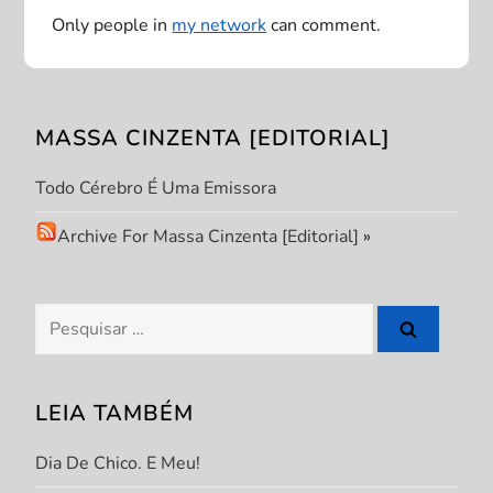
ã
Only people in
my network
can comment.
o
d
MASSA CINZENTA [EDITORIAL]
e
Todo Cérebro É Uma Emissora
P
Archive For Massa Cinzenta [Editorial]
»
o
s
Pesquisar
por:
t
LEIA TAMBÉM
Dia De Chico. E Meu!