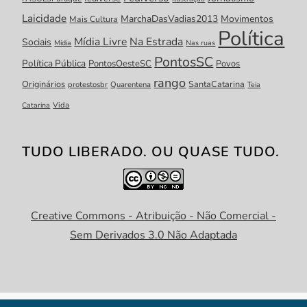
Laicidade
MarchaDasVadias2013
Movimentos
Mais Cultura
Política
Mídia Livre
Na Estrada
Sociais
Mídia
Nas ruas
PontosSC
Política Pública
PontosOesteSC
Povos
rango
Originários
SantaCatarina
protestosbr
Quarentena
Teia
Catarina
Vida
TUDO LIBERADO. OU QUASE TUDO.
Creative Commons - Atribuição - Não Comercial -
Sem Derivados 3.0 Não Adaptada