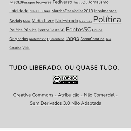
Fediverso
Jornalismo
fediverse
FASOL3Puraque
Ilustração
Laicidade
MarchaDasVadias2013
Movimentos
Mais Cultura
Política
Mídia Livre
Na Estrada
Sociais
Mídia
Nas ruas
PontosSC
Política Pública
PontosOesteSC
Povos
rango
Originários
SantaCatarina
protestosbr
Quarentena
Teia
Catarina
Vida
TUDO LIBERADO. OU QUASE TUDO.
Creative Commons - Atribuição - Não Comercial -
Sem Derivados 3.0 Não Adaptada