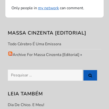
a
Only people in
my network
can comment.
ç
ã
MASSA CINZENTA [EDITORIAL]
o
Todo Cérebro É Uma Emissora
d
Archive For Massa Cinzenta [Editorial]
»
e
P
Pesquisar
por:
o
s
LEIA TAMBÉM
t
Dia De Chico. E Meu!