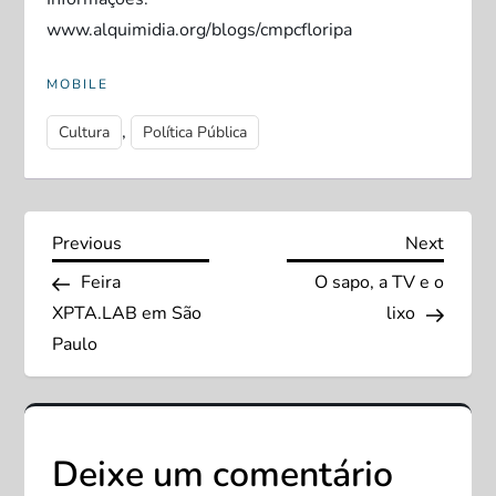
www.alquimidia.org/blogs/cmpcfloripa
MOBILE
,
Cultura
Política Pública
N
Previous
Next
Previous
Next
Post
Post
Feira
O sapo, a TV e o
a
XPTA.LAB em São
lixo
v
Paulo
e
g
Deixe um comentário