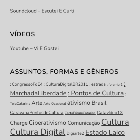
Soundcloud – Escutei E Curti
VÍDEOS
Youtube – Vi E Gostei
ASSUNTOS, FORMAS E GÊNEROS
:
: CongressoFdE4
: CulturaDigitalBR2011
: estrada
: forumbr1
: Pontos de Cultura
MarchadaLiberdade
:
ativismo
Brasil
Arte
TeiaCatarina
Arte Ocasional
CaravanaPontosdeCultura
Catavídeo13
CartaFórumCatarina
Cultura
Ciberativismo
Charge
Comunicação
Cultura Digital
Estado Laico
Digiarte2