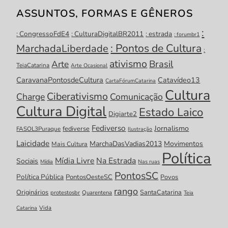
ASSUNTOS, FORMAS E GÊNEROS
:
: CongressoFdE4
: CulturaDigitalBR2011
: estrada
: forumbr1
: Pontos de Cultura
MarchadaLiberdade
:
ativismo
Brasil
Arte
TeiaCatarina
Arte Ocasional
CaravanaPontosdeCultura
Catavídeo13
CartaFórumCatarina
Cultura
Ciberativismo
Charge
Comunicação
Cultura Digital
Estado Laico
Digiarte2
Fediverso
Jornalismo
fediverse
FASOL3Puraque
Ilustração
Laicidade
MarchaDasVadias2013
Movimentos
Mais Cultura
Política
Mídia Livre
Na Estrada
Sociais
Mídia
Nas ruas
PontosSC
Política Pública
PontosOesteSC
Povos
rango
Originários
SantaCatarina
protestosbr
Quarentena
Teia
Catarina
Vida