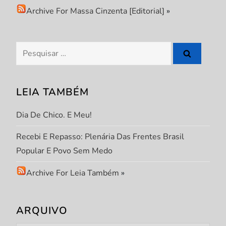
o
Archive For Massa Cinzenta [Editorial]
»
d
e
Pesquisar
por:
P
LEIA TAMBÉM
o
Dia De Chico. E Meu!
s
Recebi E Repasso: Plenária Das Frentes Brasil
t
Popular E Povo Sem Medo
Archive For Leia Também
»
ARQUIVO