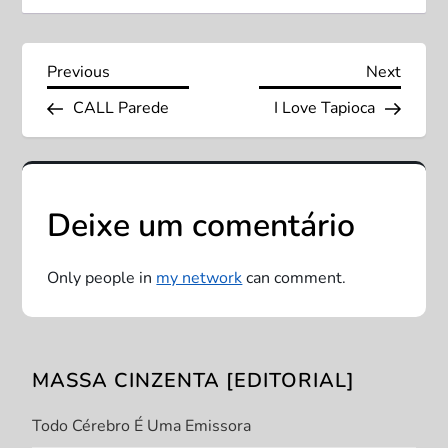
N
Previous
Next
Previous
Next
Post
Post
CALL Parede
I Love Tapioca
a
v
e
Deixe um comentário
g
Only people in
my network
can comment.
a
ç
MASSA CINZENTA [EDITORIAL]
ã
Todo Cérebro É Uma Emissora