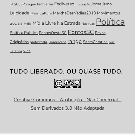
Fediverso
Jornalismo
fediverse
FASOL3Puraque
Ilustração
Laicidade
MarchaDasVadias2013
Movimentos
Mais Cultura
Política
Mídia Livre
Na Estrada
Sociais
Mídia
Nas ruas
PontosSC
Política Pública
PontosOesteSC
Povos
rango
Originários
SantaCatarina
protestosbr
Quarentena
Teia
Catarina
Vida
TUDO LIBERADO. OU QUASE TUDO.
Creative Commons - Atribuição - Não Comercial -
Sem Derivados 3.0 Não Adaptada