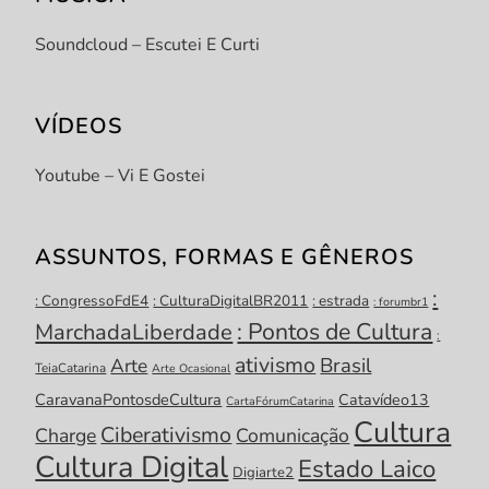
Soundcloud – Escutei E Curti
VÍDEOS
Youtube – Vi E Gostei
ASSUNTOS, FORMAS E GÊNEROS
:
: CongressoFdE4
: CulturaDigitalBR2011
: estrada
: forumbr1
: Pontos de Cultura
MarchadaLiberdade
:
ativismo
Brasil
Arte
TeiaCatarina
Arte Ocasional
CaravanaPontosdeCultura
Catavídeo13
CartaFórumCatarina
Cultura
Ciberativismo
Charge
Comunicação
Cultura Digital
Estado Laico
Digiarte2