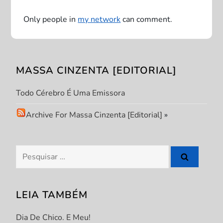
a
Only people in
my network
can comment.
ç
ã
MASSA CINZENTA [EDITORIAL]
o
Todo Cérebro É Uma Emissora
d
Archive For Massa Cinzenta [Editorial]
»
e
P
Pesquisar
por:
o
s
LEIA TAMBÉM
t
Dia De Chico. E Meu!