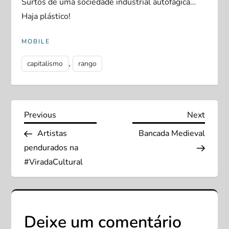
Surtos de uma sociedade industrial autofágica…
Haja plástico!
MOBILE
,
capitalismo
rango
N
Previous
Next
Previous
Next
Post
Post
Artistas
Bancada Medieval
a
pendurados na
v
#ViradaCultural
e
g
Deixe um comentário