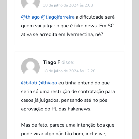
18 de julho de 2024 às 2:08
e
@thiago
@tiagojferreira
a dificuldade será
P
quem vai julgar o que é fake news. Em SC
ativa se acredita em Ivermectina, né?
o
s
Tiago F
disse:
t
18 de julho de 2024 às 12:28
@biloti
@thiago
eu tinha entendido que
seria só uma restrição de contratação para
casos já julgados, pensando até no pós
aprovação do PL das Fakenews.
Mas de fato, parece uma intenção boa que
pode virar algo não tão bom, inclusive,