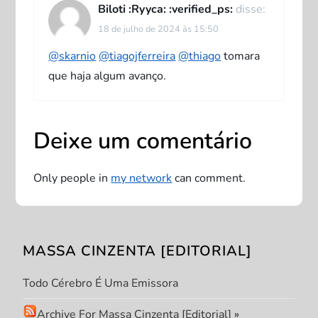
Biloti :Ryyca: :verified_ps:
disse:
18 de julho de 2024 às 15:50
@skarnio
@tiagojferreira
@thiago
tomara
que haja algum avanço.
Deixe um comentário
Only people in
my network
can comment.
MASSA CINZENTA [EDITORIAL]
Todo Cérebro É Uma Emissora
Archive For Massa Cinzenta [Editorial]
»