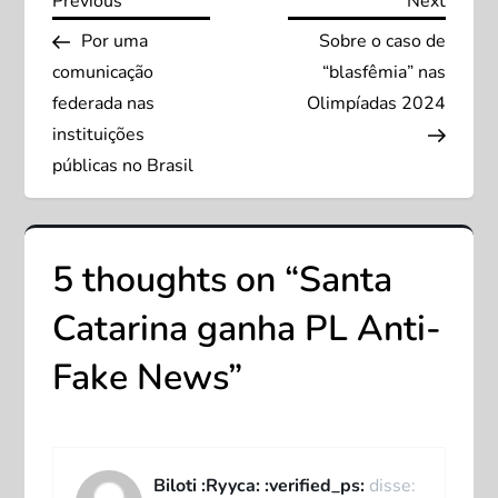
N
Previous
Next
Previous
Next
Post
Post
Por uma
Sobre o caso de
a
comunicação
“blasfêmia” nas
v
federada nas
Olimpíadas 2024
instituições
e
públicas no Brasil
g
a
5 thoughts on “
Santa
ç
Catarina ganha PL Anti-
ã
Fake News
”
o
d
Biloti :Ryyca: :verified_ps:
disse: