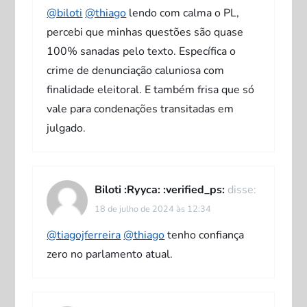
@biloti
@thiago
lendo com calma o PL,
percebi que minhas questões são quase
100% sanadas pelo texto. Específica o
crime de denunciação caluniosa com
finalidade eleitoral. E também frisa que só
vale para condenações transitadas em
julgado.
Biloti :Ryyca: :verified_ps:
disse:
18 de julho de 2024 às 12:34
@tiagojferreira
@thiago
tenho confiança
zero no parlamento atual.