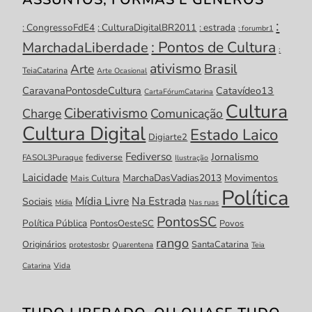
:
: CongressoFdE4
: CulturaDigitalBR2011
: estrada
: forumbr1
: Pontos de Cultura
MarchadaLiberdade
:
ativismo
Brasil
Arte
TeiaCatarina
Arte Ocasional
CaravanaPontosdeCultura
Catavídeo13
CartaFórumCatarina
Cultura
Ciberativismo
Charge
Comunicação
Cultura Digital
Estado Laico
Digiarte2
Fediverso
Jornalismo
fediverse
FASOL3Puraque
Ilustração
Laicidade
MarchaDasVadias2013
Movimentos
Mais Cultura
Política
Mídia Livre
Na Estrada
Sociais
Mídia
Nas ruas
PontosSC
Política Pública
PontosOesteSC
Povos
rango
Originários
SantaCatarina
protestosbr
Quarentena
Teia
Catarina
Vida