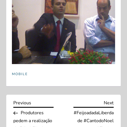
MOBILE
N
Previous
Next
Previous
Next
Post
Post
Produtores
#FeijoadadaLiberda
a
pedem a realização
de #CantodoNoel