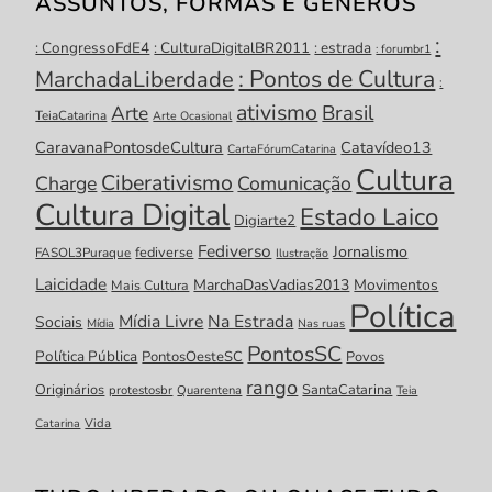
ASSUNTOS, FORMAS E GÊNEROS
:
: CongressoFdE4
: CulturaDigitalBR2011
: estrada
: forumbr1
: Pontos de Cultura
MarchadaLiberdade
:
ativismo
Brasil
Arte
TeiaCatarina
Arte Ocasional
CaravanaPontosdeCultura
Catavídeo13
CartaFórumCatarina
Cultura
Ciberativismo
Charge
Comunicação
Cultura Digital
Estado Laico
Digiarte2
Fediverso
Jornalismo
fediverse
FASOL3Puraque
Ilustração
Laicidade
MarchaDasVadias2013
Movimentos
Mais Cultura
Política
Mídia Livre
Na Estrada
Sociais
Mídia
Nas ruas
PontosSC
Política Pública
PontosOesteSC
Povos
rango
Originários
SantaCatarina
protestosbr
Quarentena
Teia
Catarina
Vida