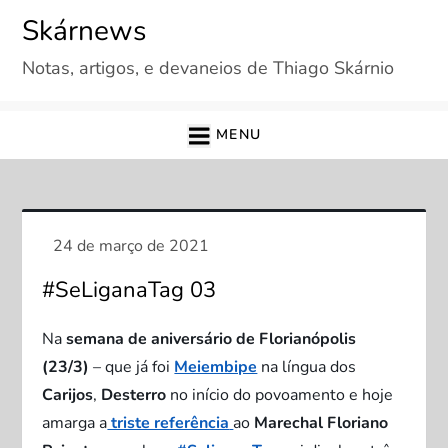
Skip
Skárnews
to
Notas, artigos, e devaneios de Thiago Skárnio
content
MENU
#SeLiganaTag 03
Na
semana de aniversário de Florianópolis
(23/3)
– que já foi
Meiembipe
na língua dos
Carijos
,
Desterro
no início do povoamento e hoje
amarga a
triste referência
ao
Marechal Floriano