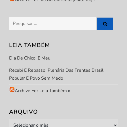
ç
Pesquisar
ã
por:
o
LEIA TAMBÉM
d
Dia De Chico. E Meu!
e
Recebi E Repasso: Plenária Das Frentes Brasil
P
Popular E Povo Sem Medo
o
Archive For Leia Também
»
s
ARQUIVO
t
Arquivo