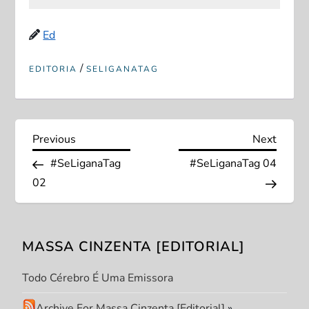
Ed
/
EDITORIA
SELIGANATAG
N
Previous
Next
Previous
Next
Post
Post
#SeLiganaTag
#SeLiganaTag 04
a
02
v
e
MASSA CINZENTA [EDITORIAL]
g
Todo Cérebro É Uma Emissora
a
Archive For Massa Cinzenta [Editorial]
»