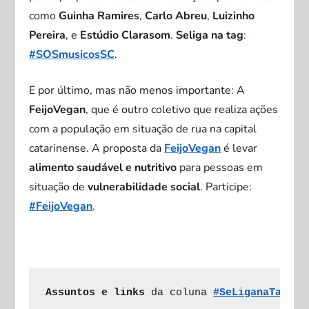
como
Guinha Ramires
,
Carlo Abreu
,
Luizinho
Pereira
, e
Estúdio Clarasom
.
Seliga na tag
:
#SOSmusicosSC
.
E por último, mas não menos importante: A
FeijoVegan
, que é outro coletivo que realiza ações
com a população em situação de rua na capital
catarinense. A proposta da
FeijoVegan
é levar
alimento saudável e nutritivo
para pessoas em
situação de
vulnerabilidade social
. Participe:
#FeijoVegan
.
Assuntos e links
 da coluna 
#SeLiganaTag
 no