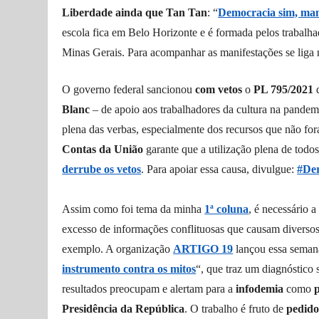
L
iberdade ainda que
T
an
T
an
: “
Democracia sim, mani
escola fica em Belo Horizonte e é formada pelos
trabalha
Minas Gerais. Para acompanhar as manifestações se liga 
O governo federal sancionou
com vetos
o
PL 795/2021
q
Blanc
– de apoio aos trabalhadores da cultura na pandem
plena das verbas, especialmente dos recursos que não 
Contas da União
garante
que a utilização plena de todo
derrube os vetos
.
Para apoiar essa
causa, divulgue:
#De
Assim como foi tema da minha
1ª coluna
, é necessário
a 
excesso de informações conflituosas que causa
m
diverso
exemplo
. A organização
ARTIGO 19
lançou essa semana
instrumento contra os mitos
“, que traz um diagnóstico 
resultados preocupam e alertam para a
infodemia
como
Presidência da República
. O trabalho
é fruto de
pedido