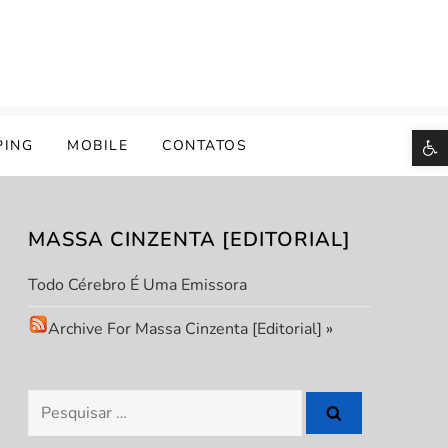
B
PING
MOBILE
CONTATOS
MASSA CINZENTA [EDITORIAL]
Todo Cérebro É Uma Emissora
Archive For Massa Cinzenta [Editorial]
»
Pesquisar
por: