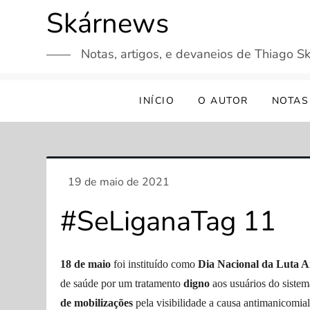
Skip
Skárnews
to
content
Notas, artigos, e devaneios de Thiago Sk
INÍCIO
O AUTOR
NOTAS
#SeLiganaTag 11
18 de maio
foi instituído como
Dia Nacional da Luta A
de saúde por um tratamento
digno
aos usuários do siste
de mobilizações
pela
visibilidade a causa
antimanicomia