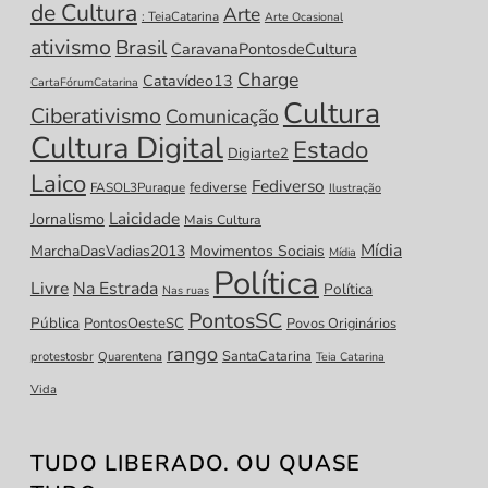
de Cultura
Arte
: TeiaCatarina
Arte Ocasional
ativismo
Brasil
CaravanaPontosdeCultura
Charge
Catavídeo13
CartaFórumCatarina
Cultura
Ciberativismo
Comunicação
Cultura Digital
Estado
Digiarte2
Laico
Fediverso
fediverse
FASOL3Puraque
Ilustração
Laicidade
Jornalismo
Mais Cultura
Mídia
MarchaDasVadias2013
Movimentos Sociais
Mídia
Política
Livre
Na Estrada
Política
Nas ruas
PontosSC
Pública
PontosOesteSC
Povos Originários
rango
SantaCatarina
protestosbr
Quarentena
Teia Catarina
Vida
TUDO LIBERADO. OU QUASE