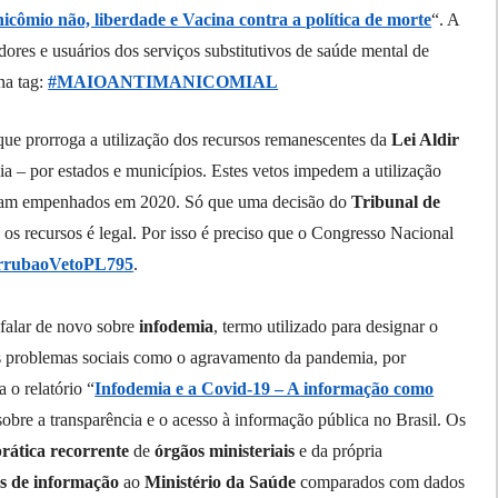
cômio não, liberdade e Vacina contra a política de morte
“. A
dores e
usuários dos serviços substitutivos de saúde mental de
na tag:
#MAIOANTIMANICOMIAL
ue prorroga a utilização dos recursos remanescentes da
Lei Aldir
ia – por estados e municípios.
Estes
vetos impedem a utilização
foram empenhados
em 2020
. Só que uma decisão do
Tribunal de
s os recursos
é legal
. Por isso
é
preciso que o Congresso Nacional
rrubaoVetoPL795
.
falar de
novo sobre
infodemia
, termo utilizado para designar
o
s problemas sociais como o agravamento da pandemia,
por
 o relatório “
Infodemia e a Covid-19 – A informação como
sobre a transparência e o acesso à informação pública no Brasil. Os
prática recorrente
de
órgãos ministeriais
e da própria
s de informação
ao
Ministério da Saúde
comparados com dados