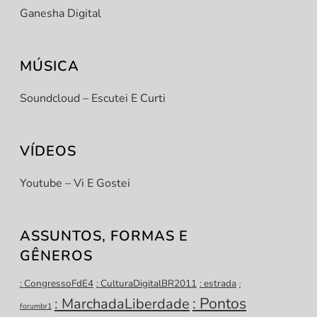
Ganesha Digital
MÚSICA
Soundcloud – Escutei E Curti
VÍDEOS
Youtube – Vi E Gostei
ASSUNTOS, FORMAS E
GÊNEROS
: CongressoFdE4
: CulturaDigitalBR2011
: estrada
:
: Pontos
: MarchadaLiberdade
forumbr1