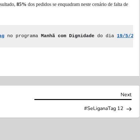
esultado
,
85%
dos pedidos se enquadram neste cenário de falta de
ag
 no programa
 Manhã com Dignidade 
do dia 
19/5/202
Nex
Next
Pos
#SeLiganaTag 12