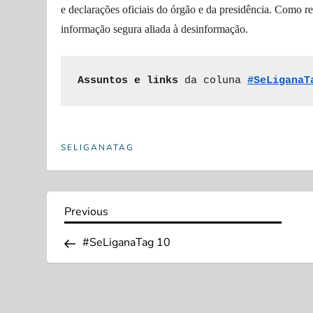
e declarações oficiais do órgão e da presidência. Como
r
informação segura aliada à desinformação
.
Assuntos e links
 da coluna 
#SeLiganaT
SELIGANATAG
N
Previous
Previous
Post
a
#SeLiganaTag 10
v