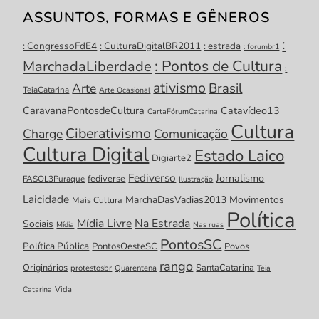
ASSUNTOS, FORMAS E GÊNEROS
:
: CongressoFdE4
: CulturaDigitalBR2011
: estrada
: forumbr1
: Pontos de Cultura
MarchadaLiberdade
:
ativismo
Brasil
Arte
TeiaCatarina
Arte Ocasional
CaravanaPontosdeCultura
Catavídeo13
CartaFórumCatarina
Cultura
Ciberativismo
Charge
Comunicação
Cultura Digital
Estado Laico
Digiarte2
Fediverso
Jornalismo
fediverse
FASOL3Puraque
Ilustração
Laicidade
MarchaDasVadias2013
Movimentos
Mais Cultura
Política
Mídia Livre
Na Estrada
Sociais
Mídia
Nas ruas
PontosSC
Política Pública
PontosOesteSC
Povos
rango
Originários
SantaCatarina
protestosbr
Quarentena
Teia
Catarina
Vida