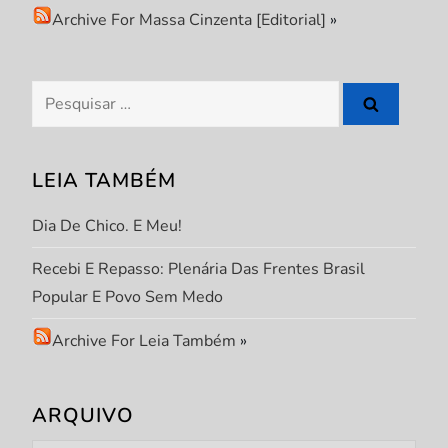
Archive For Massa Cinzenta [Editorial]
»
P
o
Pesquisar
s
por:
t
LEIA TAMBÉM
Dia De Chico. E Meu!
Recebi E Repasso: Plenária Das Frentes Brasil
Popular E Povo Sem Medo
Archive For Leia Também
»
ARQUIVO