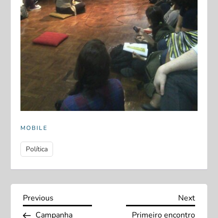
MOBILE
Política
N
Previous
Next
Previous
Next
Post
Post
Campanha
Primeiro encontro