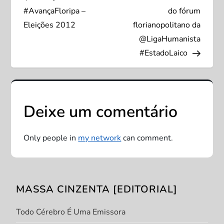
a
#AvançaFloripa –
do fórum
v
Eleições 2012
florianopolitano da
@LigaHumanista
e
#EstadoLaico
g
a
Deixe um comentário
ç
Only people in
my network
can comment.
ã
o
MASSA CINZENTA [EDITORIAL]
d
Todo Cérebro É Uma Emissora
e