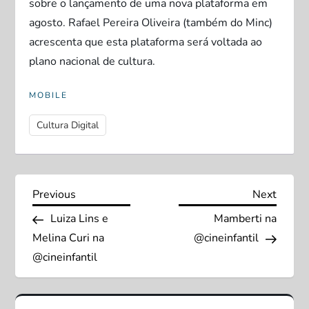
sobre o lançamento de uma nova plataforma em
agosto. Rafael Pereira Oliveira (também do Minc)
acrescenta que esta plataforma será voltada ao
plano nacional de cultura.
MOBILE
Cultura Digital
N
Previous
Next
Previous
Next
Post
Post
Luiza Lins e
Mamberti na
a
Melina Curi na
@cineinfantil
v
@cineinfantil
e