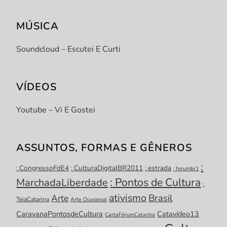
MÚSICA
Soundcloud – Escutei E Curti
VÍDEOS
Youtube – Vi E Gostei
ASSUNTOS, FORMAS E GÊNEROS
:
: CongressoFdE4
: CulturaDigitalBR2011
: estrada
: forumbr1
: Pontos de Cultura
MarchadaLiberdade
:
ativismo
Brasil
Arte
TeiaCatarina
Arte Ocasional
CaravanaPontosdeCultura
Catavídeo13
CartaFórumCatarina