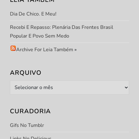
s
t
Dia De Chico. E Meu!
Recebi E Repasso: Plenária Das Frentes Brasil
Popular E Povo Sem Medo
Archive For Leia Também
»
ARQUIVO
Arquivo
CURADORIA
Gifs No Tumblr
Links No Delicious