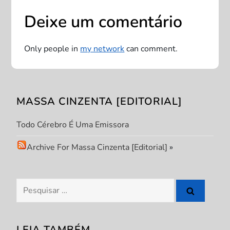
g
Deixe um comentário
a
Only people in
my network
can comment.
ç
ã
MASSA CINZENTA [EDITORIAL]
o
Todo Cérebro É Uma Emissora
d
Archive For Massa Cinzenta [Editorial]
»
e
P
Pesquisar
por:
o
LEIA TAMBÉM