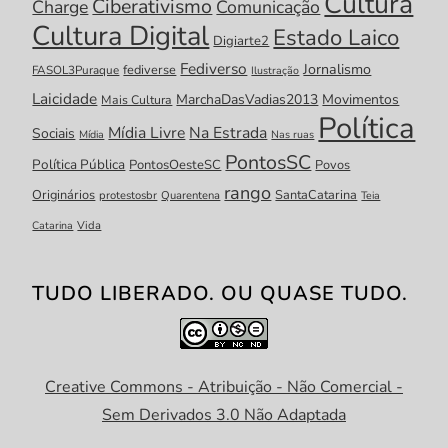
Cultura
Ciberativismo
Charge
Comunicação
Cultura Digital
Estado Laico
Digiarte2
Fediverso
Jornalismo
fediverse
FASOL3Puraque
Ilustração
Laicidade
MarchaDasVadias2013
Movimentos
Mais Cultura
Política
Mídia Livre
Na Estrada
Sociais
Mídia
Nas ruas
PontosSC
Política Pública
PontosOesteSC
Povos
rango
Originários
SantaCatarina
protestosbr
Quarentena
Teia
Catarina
Vida
TUDO LIBERADO. OU QUASE TUDO.
Creative Commons - Atribuição - Não Comercial -
Sem Derivados 3.0 Não Adaptada