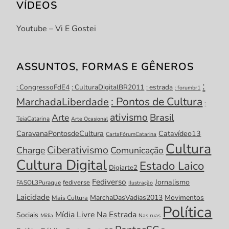
VÍDEOS
Youtube – Vi E Gostei
ASSUNTOS, FORMAS E GÊNEROS
:
: CongressoFdE4
: CulturaDigitalBR2011
: estrada
: forumbr1
: Pontos de Cultura
MarchadaLiberdade
:
ativismo
Brasil
Arte
TeiaCatarina
Arte Ocasional
CaravanaPontosdeCultura
Catavídeo13
CartaFórumCatarina
Cultura
Ciberativismo
Charge
Comunicação
Cultura Digital
Estado Laico
Digiarte2
Fediverso
Jornalismo
fediverse
FASOL3Puraque
Ilustração
Laicidade
MarchaDasVadias2013
Movimentos
Mais Cultura
Política
Mídia Livre
Na Estrada
Sociais
Mídia
Nas ruas