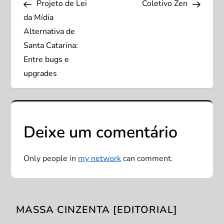
Projeto de Lei
Coletivo Zen
a
da Mídia
v
Alternativa de
Santa Catarina:
e
Entre bugs e
upgrades
g
a
ç
Deixe um comentário
ã
Only people in
my network
can comment.
o
d
MASSA CINZENTA [EDITORIAL]