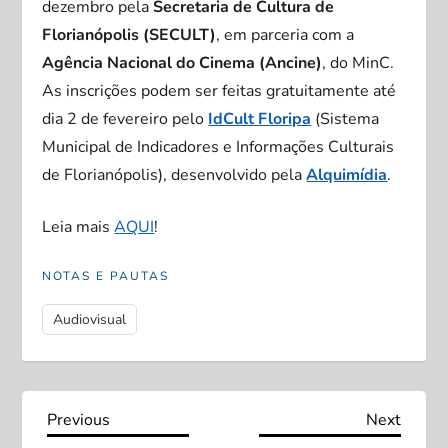
dezembro pela
Secretaria de Cultura de
Florianópolis (SECULT)
, em parceria com a
Agência Nacional do Cinema (Ancine)
, do MinC.
As inscrições podem ser feitas gratuitamente até
dia 2 de fevereiro pelo
IdCult Floripa
(Sistema
Municipal de Indicadores e Informações Culturais
de Florianópolis), desenvolvido pela
Alquimídia
.
Leia mais
AQUI
!
NOTAS E PAUTAS
Audiovisual
N
Previous
Next
Previous
Next
Post
Post