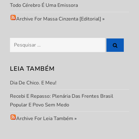
e
Todo Cérebro É Uma Emissora
P
Archive For Massa Cinzenta [Editorial]
»
o
s
Pesquisar
por:
t
LEIA TAMBÉM
Dia De Chico. E Meu!
Recebi E Repasso: Plenária Das Frentes Brasil
Popular E Povo Sem Medo
Archive For Leia Também
»