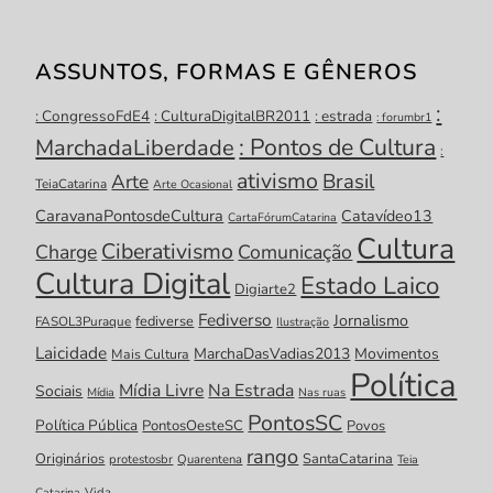
ASSUNTOS, FORMAS E GÊNEROS
:
: CongressoFdE4
: CulturaDigitalBR2011
: estrada
: forumbr1
: Pontos de Cultura
MarchadaLiberdade
:
ativismo
Brasil
Arte
TeiaCatarina
Arte Ocasional
CaravanaPontosdeCultura
Catavídeo13
CartaFórumCatarina
Cultura
Ciberativismo
Charge
Comunicação
Cultura Digital
Estado Laico
Digiarte2
Fediverso
Jornalismo
fediverse
FASOL3Puraque
Ilustração
Laicidade
MarchaDasVadias2013
Movimentos
Mais Cultura
Política
Mídia Livre
Na Estrada
Sociais
Mídia
Nas ruas
PontosSC
Política Pública
PontosOesteSC
Povos
rango
Originários
SantaCatarina
protestosbr
Quarentena
Teia
Catarina
Vida