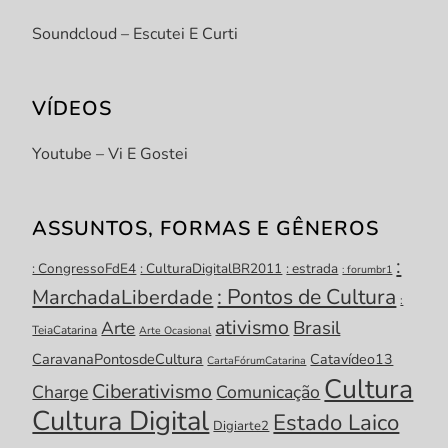
Soundcloud – Escutei E Curti
VÍDEOS
Youtube – Vi E Gostei
ASSUNTOS, FORMAS E GÊNEROS
:
: CongressoFdE4
: CulturaDigitalBR2011
: estrada
: forumbr1
: Pontos de Cultura
MarchadaLiberdade
:
ativismo
Brasil
Arte
TeiaCatarina
Arte Ocasional
CaravanaPontosdeCultura
Catavídeo13
CartaFórumCatarina
Cultura
Ciberativismo
Charge
Comunicação
Cultura Digital
Estado Laico
Digiarte2