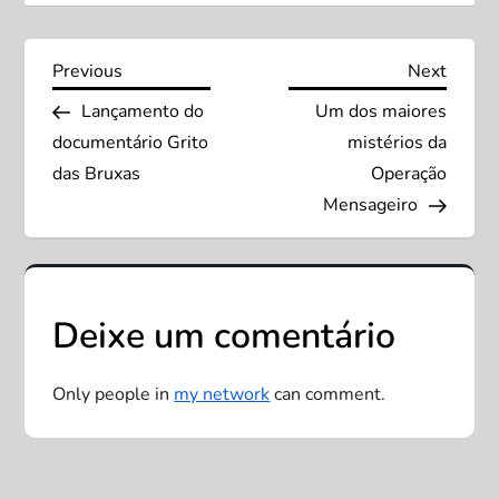
N
Previous
Next
Previous
Next
Post
Post
Lançamento do
Um dos maiores
a
documentário Grito
mistérios da
v
das Bruxas
Operação
Mensageiro
e
g
Deixe um comentário
a
ç
Only people in
my network
can comment.
ã