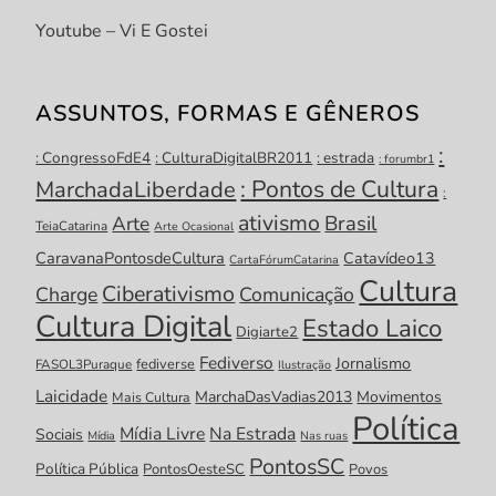
Youtube – Vi E Gostei
ASSUNTOS, FORMAS E GÊNEROS
:
: CongressoFdE4
: CulturaDigitalBR2011
: estrada
: forumbr1
: Pontos de Cultura
MarchadaLiberdade
:
ativismo
Brasil
Arte
TeiaCatarina
Arte Ocasional
CaravanaPontosdeCultura
Catavídeo13
CartaFórumCatarina
Cultura
Ciberativismo
Charge
Comunicação
Cultura Digital
Estado Laico
Digiarte2
Fediverso
Jornalismo
fediverse
FASOL3Puraque
Ilustração
Laicidade
MarchaDasVadias2013
Movimentos
Mais Cultura
Política
Mídia Livre
Na Estrada
Sociais
Mídia
Nas ruas
PontosSC
Política Pública
PontosOesteSC
Povos