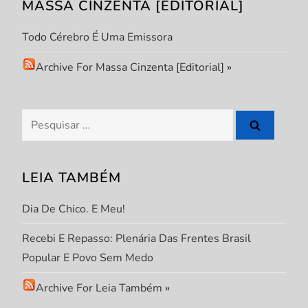
o
MASSA CINZENTA [EDITORIAL]
d
Todo Cérebro É Uma Emissora
e
Archive For Massa Cinzenta [Editorial]
»
P
Pesquisar
o
por:
s
LEIA TAMBÉM
t
Dia De Chico. E Meu!
Recebi E Repasso: Plenária Das Frentes Brasil
Popular E Povo Sem Medo
Archive For Leia Também
»