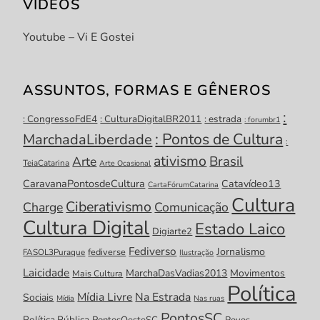
VÍDEOS
Youtube – Vi E Gostei
ASSUNTOS, FORMAS E GÊNEROS
:
: CongressoFdE4
: CulturaDigitalBR2011
: estrada
: forumbr1
: Pontos de Cultura
MarchadaLiberdade
:
ativismo
Brasil
Arte
TeiaCatarina
Arte Ocasional
CaravanaPontosdeCultura
Catavídeo13
CartaFórumCatarina
Cultura
Ciberativismo
Charge
Comunicação
Cultura Digital
Estado Laico
Digiarte2
Fediverso
Jornalismo
fediverse
FASOL3Puraque
Ilustração
Laicidade
MarchaDasVadias2013
Movimentos
Mais Cultura
Política
Mídia Livre
Na Estrada
Sociais
Mídia
Nas ruas
PontosSC
Política Pública