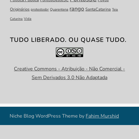
PontosOesteSC
Povos
rango
Originários
SantaCatarina
protestosbr
Quarentena
Teia
Catarina
Vida
TUDO LIBERADO. OU QUASE TUDO.
Creative Commons - Atribuição - Não Comercial -
Sem Derivados 3.0 Não Adaptada
Niche Blog WordPress Theme by
Fahim Murshid