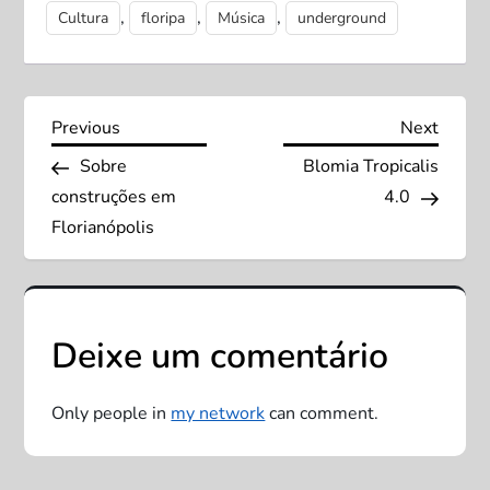
,
,
,
Cultura
floripa
Música
underground
N
Previous
Next
Previous
Next
Post
Post
Sobre
Blomia Tropicalis
a
construções em
4.0
v
Florianópolis
e
g
Deixe um comentário
a
Only people in
my network
can comment.
ç