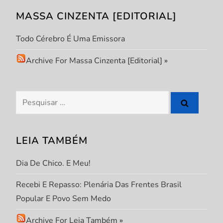
ã
MASSA CINZENTA [EDITORIAL]
o
Todo Cérebro É Uma Emissora
d
Archive For Massa Cinzenta [Editorial]
»
e
P
Pesquisar
por:
o
s
LEIA TAMBÉM
t
Dia De Chico. E Meu!
Recebi E Repasso: Plenária Das Frentes Brasil
Popular E Povo Sem Medo
Archive For Leia Também
»