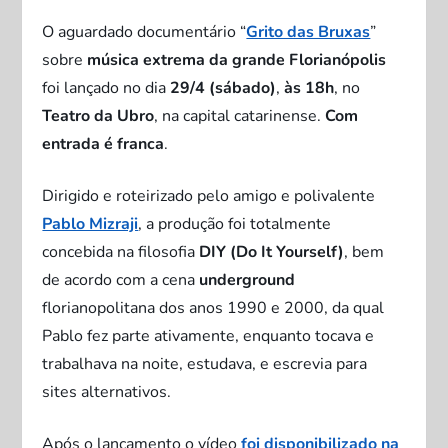
O aguardado documentário “
Grito das Bruxas
”
sobre
música extrema
da grande Florianópolis
foi lançado no dia
29/4 (sábado)
,
às
18h
, no
Teatro da Ubro
, na capital catarinense.
Com
entrada é franca
.
Dirigido e roteirizado pelo amigo e polivalente
Pablo Mizraji
, a produção foi totalmente
concebida na filosofia
DIY (Do It Yourself)
, bem
de acordo com a cena
underground
florianopolitana dos anos 1990 e 2000, da qual
Pablo fez parte ativamente, enquanto tocava e
trabalhava na noite, estudava, e escrevia para
sites alternativos.
Após o lançamento o vídeo
foi disponibilizado na