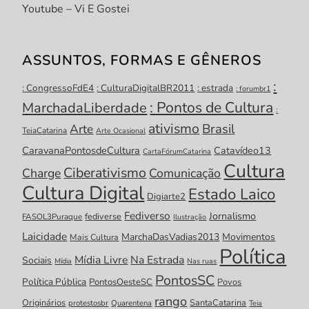
Youtube – Vi E Gostei
ASSUNTOS, FORMAS E GÊNEROS
:
: CongressoFdE4
: CulturaDigitalBR2011
: estrada
: forumbr1
: Pontos de Cultura
MarchadaLiberdade
:
ativismo
Brasil
Arte
TeiaCatarina
Arte Ocasional
CaravanaPontosdeCultura
Catavídeo13
CartaFórumCatarina
Cultura
Ciberativismo
Charge
Comunicação
Cultura Digital
Estado Laico
Digiarte2
Fediverso
Jornalismo
fediverse
FASOL3Puraque
Ilustração
Laicidade
MarchaDasVadias2013
Movimentos
Mais Cultura
Política
Mídia Livre
Na Estrada
Sociais
Mídia
Nas ruas
PontosSC
Política Pública
PontosOesteSC
Povos
rango
Originários
SantaCatarina
protestosbr
Quarentena
Teia