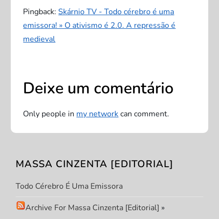
ç
Pingback:
Skárnio TV - Todo cérebro é uma
emissora! » O ativismo é 2.0. A repressão é
ã
medieval
o
d
Deixe um comentário
e
Only people in
my network
can comment.
P
o
MASSA CINZENTA [EDITORIAL]
s
Todo Cérebro É Uma Emissora
t
Archive For Massa Cinzenta [Editorial]
»