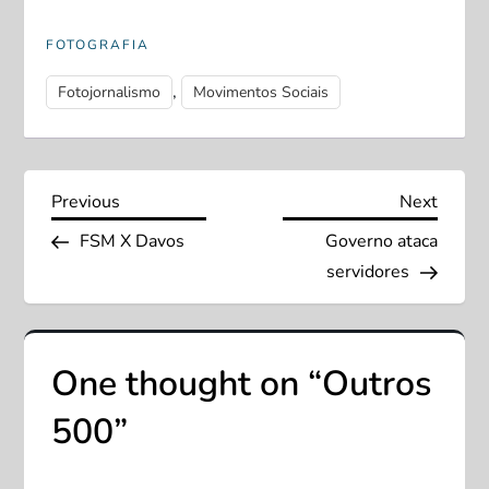
FOTOGRAFIA
,
Fotojornalismo
Movimentos Sociais
N
Previous
Next
Previous
Next
Post
Post
FSM X Davos
Governo ataca
a
servidores
v
e
One thought on “
Outros
g
500
”
a