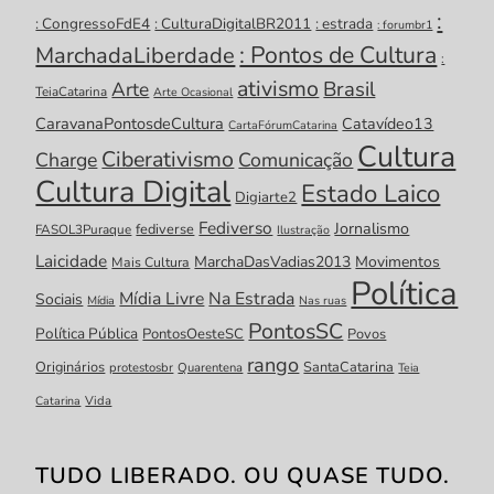
:
: CongressoFdE4
: CulturaDigitalBR2011
: estrada
: forumbr1
: Pontos de Cultura
MarchadaLiberdade
:
ativismo
Brasil
Arte
TeiaCatarina
Arte Ocasional
CaravanaPontosdeCultura
Catavídeo13
CartaFórumCatarina
Cultura
Ciberativismo
Charge
Comunicação
Cultura Digital
Estado Laico
Digiarte2
Fediverso
Jornalismo
fediverse
FASOL3Puraque
Ilustração
Laicidade
MarchaDasVadias2013
Movimentos
Mais Cultura
Política
Mídia Livre
Na Estrada
Sociais
Mídia
Nas ruas
PontosSC
Política Pública
PontosOesteSC
Povos
rango
Originários
SantaCatarina
protestosbr
Quarentena
Teia
Catarina
Vida
TUDO LIBERADO. OU QUASE TUDO.