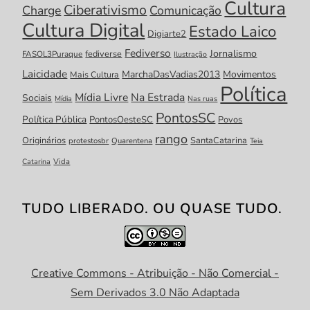
Cultura
Ciberativismo
Charge
Comunicação
Cultura Digital
Estado Laico
Digiarte2
Fediverso
Jornalismo
fediverse
FASOL3Puraque
Ilustração
Laicidade
MarchaDasVadias2013
Movimentos
Mais Cultura
Política
Mídia Livre
Na Estrada
Sociais
Mídia
Nas ruas
PontosSC
Política Pública
PontosOesteSC
Povos
rango
Originários
SantaCatarina
protestosbr
Quarentena
Teia
Catarina
Vida
TUDO LIBERADO. OU QUASE TUDO.
Creative Commons - Atribuição - Não Comercial -
Sem Derivados 3.0 Não Adaptada