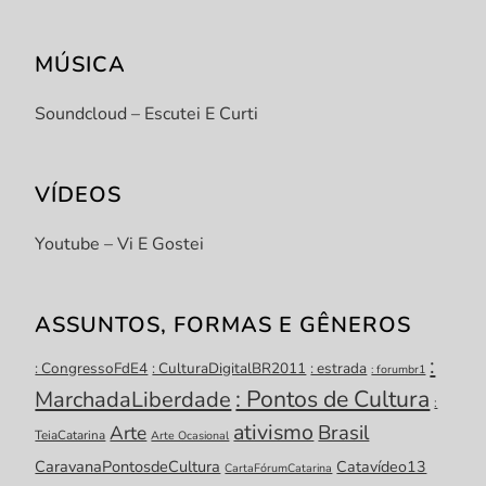
MÚSICA
Soundcloud – Escutei E Curti
VÍDEOS
Youtube – Vi E Gostei
ASSUNTOS, FORMAS E GÊNEROS
:
: CongressoFdE4
: CulturaDigitalBR2011
: estrada
: forumbr1
: Pontos de Cultura
MarchadaLiberdade
:
ativismo
Brasil
Arte
TeiaCatarina
Arte Ocasional
CaravanaPontosdeCultura
Catavídeo13
CartaFórumCatarina