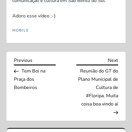
comunicação e cultura em São Bento do Sul.
Adoro esse vídeo ;-}
MOBILE
N
Previous
Next
Previous
Next
Post
Post
Tem Boi na
Reunião do GT do
a
Praça dos
Plano Municipal de
v
Bombeiros
Cultura de
#Floripa. Muita
e
coisa boa vindo aí
g