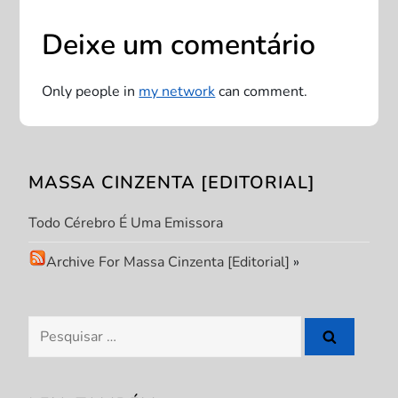
a
ç
Deixe um comentário
ã
Only people in
my network
can comment.
o
d
MASSA CINZENTA [EDITORIAL]
e
Todo Cérebro É Uma Emissora
P
Archive For Massa Cinzenta [Editorial]
»
o
s
Pesquisar
por:
t