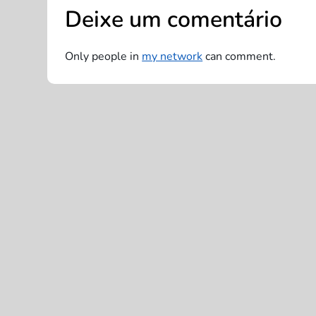
e
Deixe um comentário
g
Only people in
my network
can comment.
a
ç
ã
o
d
e
P
o