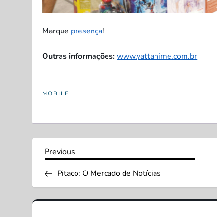
Marque
presença
!
Outras informações:
www.yattanime.com.br
MOBILE
N
Previous
Previous
Post
a
Pitaco: O Mercado de Notícias
v