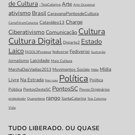
de Cultura
Arte
: TeiaCatarina
Arte Ocasional
ativismo
Brasil
CaravanaPontosdeCultura
Charge
Catavídeo13
CartaFórumCatarina
Cultura
Ciberativismo
Comunicação
Cultura Digital
Estado
Digiarte2
Laico
Fediverso
fediverse
FASOL3Puraque
Ilustração
Laicidade
Jornalismo
Mais Cultura
Mídia
MarchaDasVadias2013
Movimentos Sociais
Mídia
Política
Livre
Na Estrada
Política
Nas ruas
PontosSC
Pública
PontosOesteSC
Povos Originários
rango
SantaCatarina
protestosbr
Quarentena
Teia Catarina
Vida
TUDO LIBERADO. OU QUASE