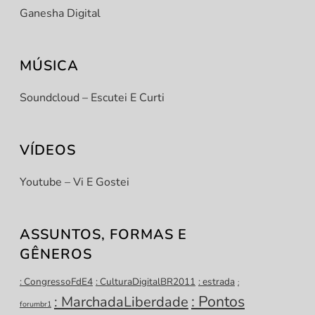
Ganesha Digital
MÚSICA
Soundcloud – Escutei E Curti
VÍDEOS
Youtube – Vi E Gostei
t
ASSUNTOS, FORMAS E
t
GÊNEROS
: CongressoFdE4
: CulturaDigitalBR2011
: estrada
:
: Pontos
: MarchadaLiberdade
forumbr1