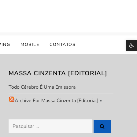
B
PING
MOBILE
CONTATOS
MASSA CINZENTA [EDITORIAL]
Todo Cérebro É Uma Emissora
Archive For Massa Cinzenta [Editorial]
»
Pesquisar
por: