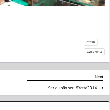
,
otaku
Yatta2014
Nex
Next
Pos
Ser ou não ser. #Yatta2014