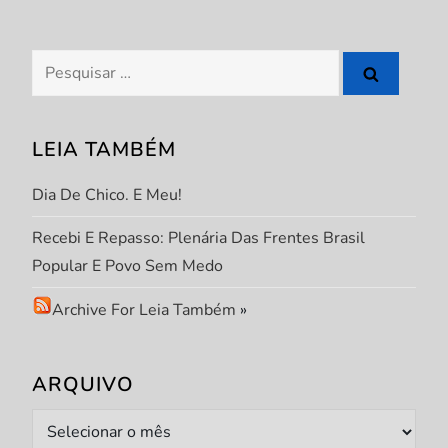
e
Pesquisar
P
por:
o
LEIA TAMBÉM
s
Dia De Chico. E Meu!
t
Recebi E Repasso: Plenária Das Frentes Brasil
Popular E Povo Sem Medo
Archive For Leia Também
»
ARQUIVO
Arquivo