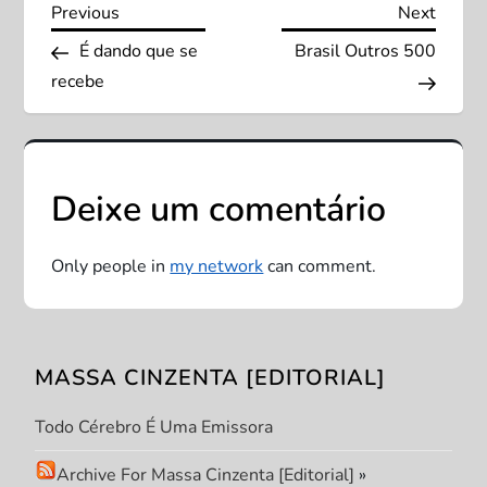
N
Previous
Next
Previous
Next
Post
Post
É dando que se
Brasil Outros 500
a
recebe
v
e
Deixe um comentário
g
a
Only people in
my network
can comment.
ç
ã
MASSA CINZENTA [EDITORIAL]
o
Todo Cérebro É Uma Emissora
d
Archive For Massa Cinzenta [Editorial]
»