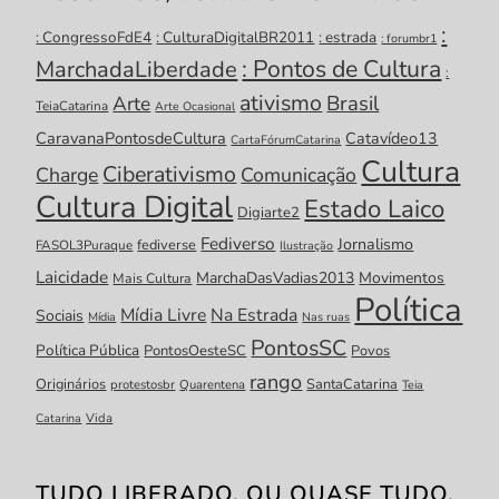
:
: CongressoFdE4
: CulturaDigitalBR2011
: estrada
: forumbr1
: Pontos de Cultura
MarchadaLiberdade
:
ativismo
Brasil
Arte
TeiaCatarina
Arte Ocasional
CaravanaPontosdeCultura
Catavídeo13
CartaFórumCatarina
Cultura
Ciberativismo
Charge
Comunicação
Cultura Digital
Estado Laico
Digiarte2
Fediverso
Jornalismo
fediverse
FASOL3Puraque
Ilustração
Laicidade
MarchaDasVadias2013
Movimentos
Mais Cultura
Política
Mídia Livre
Na Estrada
Sociais
Mídia
Nas ruas
PontosSC
Política Pública
PontosOesteSC
Povos
rango
Originários
SantaCatarina
protestosbr
Quarentena
Teia
Catarina
Vida
TUDO LIBERADO. OU QUASE TUDO.