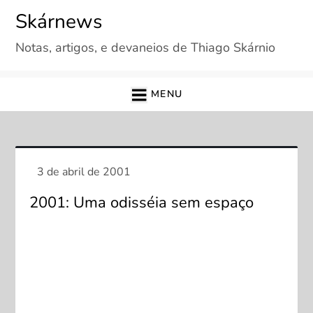
Skip
Skárnews
to
Notas, artigos, e devaneios de Thiago Skárnio
content
MENU
2001: Uma odisséia sem espaço