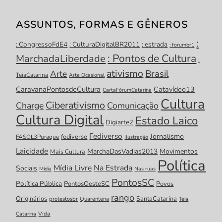
ASSUNTOS, FORMAS E GÊNEROS
:
: CongressoFdE4
: CulturaDigitalBR2011
: estrada
: forumbr1
: Pontos de Cultura
MarchadaLiberdade
:
ativismo
Brasil
Arte
TeiaCatarina
Arte Ocasional
CaravanaPontosdeCultura
Catavídeo13
CartaFórumCatarina
Cultura
Ciberativismo
Charge
Comunicação
Cultura Digital
Estado Laico
Digiarte2
Fediverso
Jornalismo
fediverse
FASOL3Puraque
Ilustração
Laicidade
MarchaDasVadias2013
Movimentos
Mais Cultura
Política
Mídia Livre
Na Estrada
Sociais
Mídia
Nas ruas
PontosSC
Política Pública
PontosOesteSC
Povos
rango
Originários
SantaCatarina
protestosbr
Quarentena
Teia
Catarina
Vida