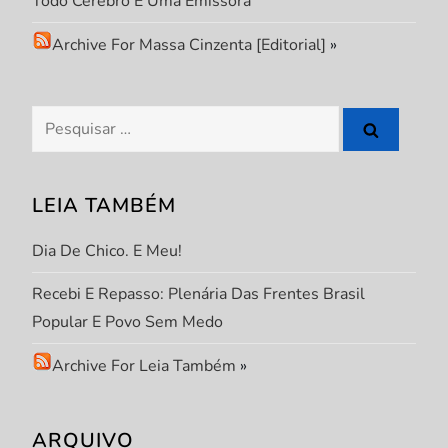
Todo Cérebro É Uma Emissora
d
Archive For Massa Cinzenta [Editorial]
»
e
P
Pesquisar
por:
o
s
LEIA TAMBÉM
t
Dia De Chico. E Meu!
Recebi E Repasso: Plenária Das Frentes Brasil
Popular E Povo Sem Medo
Archive For Leia Também
»
ARQUIVO