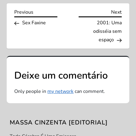
N
Previous
Next
Previous
Next
Post
Post
Sex Faxine
2001: Uma
a
odisséia sem
v
espaço
e
g
Deixe um comentário
a
Only people in
my network
can comment.
ç
ã
MASSA CINZENTA [EDITORIAL]
o