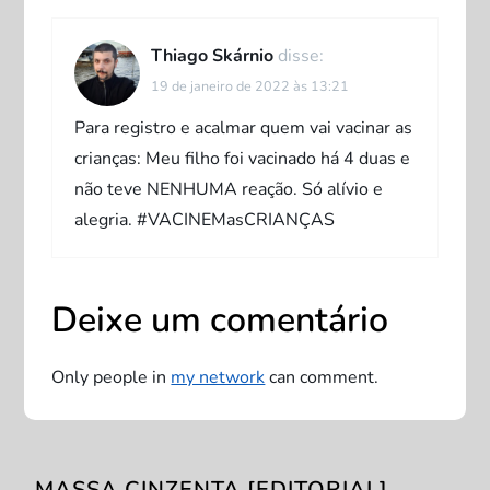
e
P
Thiago Skárnio
disse:
19 de janeiro de 2022 às 13:21
o
Para registro e acalmar quem vai vacinar as
s
crianças: Meu filho foi vacinado há 4 duas e
não teve NENHUMA reação. Só alívio e
t
alegria. #VACINEMasCRIANÇAS
Deixe um comentário
Only people in
my network
can comment.
MASSA CINZENTA [EDITORIAL]