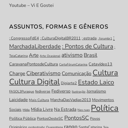
Youtube – Vi E Gostei
ASSUNTOS, FORMAS E GÊNEROS
:
: CongressoFdE4
: CulturaDigitalBR2011
: estrada
: forumbr1
: Pontos de Cultura
MarchadaLiberdade
:
ativismo
Brasil
Arte
TeiaCatarina
Arte Ocasional
CaravanaPontosdeCultura
Catavídeo13
CartaFórumCatarina
Cultura
Ciberativismo
Charge
Comunicação
Cultura Digital
Estado Laico
Digiarte2
Fediverso
Jornalismo
fediverse
FASOL3Puraque
Ilustração
Laicidade
MarchaDasVadias2013
Movimentos
Mais Cultura
Política
Mídia Livre
Na Estrada
Sociais
Mídia
Nas ruas
PontosSC
Política Pública
PontosOesteSC
Povos
rango
Originários
SantaCatarina
protestosbr
Quarentena
Teia