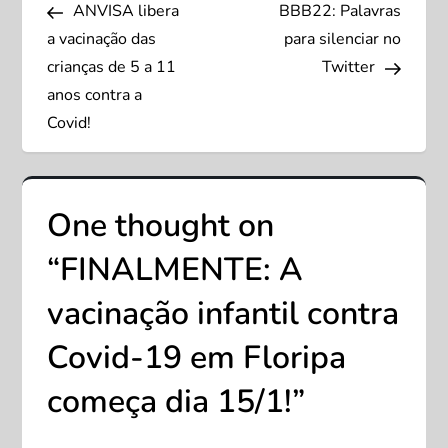
Post
Post
ANVISA libera
BBB22: Palavras
a
a vacinação das
para silenciar no
v
crianças de 5 a 11
Twitter
anos contra a
e
Covid!
g
a
One thought on
ç
“
FINALMENTE: A
ã
vacinação infantil contra
Covid-19 em Floripa
o
começa dia 15/1!
”
d