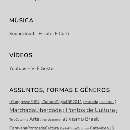
MÚSICA
Soundcloud – Escutei E Curti
VÍDEOS
Youtube – Vi E Gostei
ASSUNTOS, FORMAS E GÊNEROS
:
: CongressoFdE4
: CulturaDigitalBR2011
: estrada
: forumbr1
: Pontos de Cultura
MarchadaLiberdade
:
ativismo
Brasil
Arte
TeiaCatarina
Arte Ocasional
CaravanaPontosdeCultura
Catavídeo13
CartaFórumCatarina