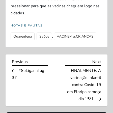
pressionar para que as vacinas cheguem logo nas
cidades.
NOTAS E PAUTAS
,
,
Quarentena
Saúde
VACINEMasCRIANÇAS
N
Previous
Next
Previous
Next
Post
Post
#SeLiganaTag
FINALMENTE: A
a
37
vacinação infantil
v
contra Covid-19
em Floripa começa
e
dia 15/1!
g