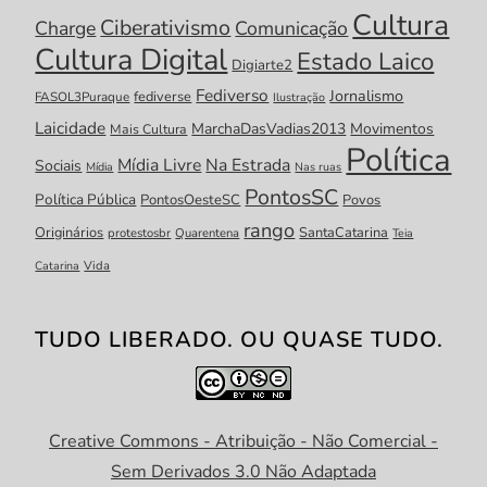
Cultura
Ciberativismo
Charge
Comunicação
Cultura Digital
Estado Laico
Digiarte2
Fediverso
Jornalismo
fediverse
FASOL3Puraque
Ilustração
Laicidade
MarchaDasVadias2013
Movimentos
Mais Cultura
Política
Mídia Livre
Na Estrada
Sociais
Mídia
Nas ruas
PontosSC
Política Pública
PontosOesteSC
Povos
rango
Originários
SantaCatarina
protestosbr
Quarentena
Teia
Catarina
Vida
TUDO LIBERADO. OU QUASE TUDO.
Creative Commons - Atribuição - Não Comercial -
Sem Derivados 3.0 Não Adaptada