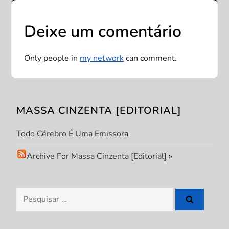
a
Deixe um comentário
ç
Only people in
my network
can comment.
ã
o
MASSA CINZENTA [EDITORIAL]
d
Todo Cérebro É Uma Emissora
e
Archive For Massa Cinzenta [Editorial]
»
P
o
Pesquisar
s
por: