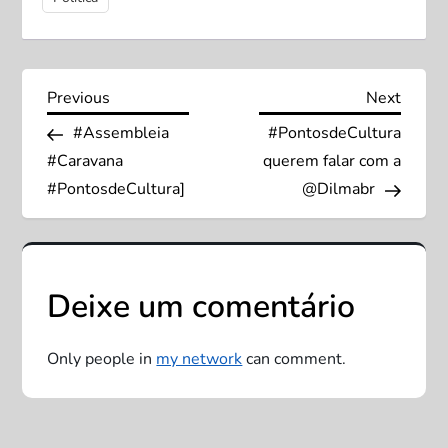
N
Previous
Next
Previous
Next
Post
Post
#Assembleia
#PontosdeCultura
a
#Caravana
querem falar com a
v
#PontosdeCultura]
@Dilmabr
e
g
Deixe um comentário
a
Only people in
my network
can comment.
ç
ã