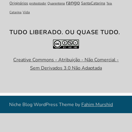
rango
Originários
SantaCatarina
protestosbr
Quarentena
Teia
Catarina
Vida
TUDO LIBERADO. OU QUASE TUDO.
Creative Commons - Atribuição - Não Comercial -
Sem Derivados 3.0 Não Adaptada
Niche Blog WordPress Theme by
Fahim Murshid