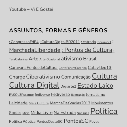
Youtube – Vi E Gostei
ASSUNTOS, FORMAS E GÊNEROS
:
: CongressoFdE4
: CulturaDigitalBR2011
: estrada
: forumbr1
: Pontos de Cultura
MarchadaLiberdade
:
ativismo
Brasil
Arte
TeiaCatarina
Arte Ocasional
CaravanaPontosdeCultura
Catavídeo13
CartaFórumCatarina
Cultura
Ciberativismo
Charge
Comunicação
Cultura Digital
Estado Laico
Digiarte2
Fediverso
Jornalismo
fediverse
FASOL3Puraque
Ilustração
Laicidade
MarchaDasVadias2013
Movimentos
Mais Cultura
Política
Mídia Livre
Na Estrada
Sociais
Mídia
Nas ruas
PontosSC
Política Pública
PontosOesteSC
Povos