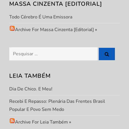
MASSA CINZENTA [EDITORIAL]
o
Todo Cérebro É Uma Emissora
d
Archive For Massa Cinzenta [Editorial]
»
e
P
Pesquisar
por:
o
s
LEIA TAMBÉM
t
Dia De Chico. E Meu!
Recebi E Repasso: Plenária Das Frentes Brasil
Popular E Povo Sem Medo
Archive For Leia Também
»