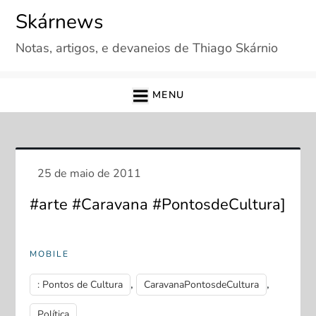
Skip
Skárnews
to
Notas, artigos, e devaneios de Thiago Skárnio
content
MENU
#arte #Caravana #PontosdeCultura]
MOBILE
,
,
: Pontos de Cultura
CaravanaPontosdeCultura
Política