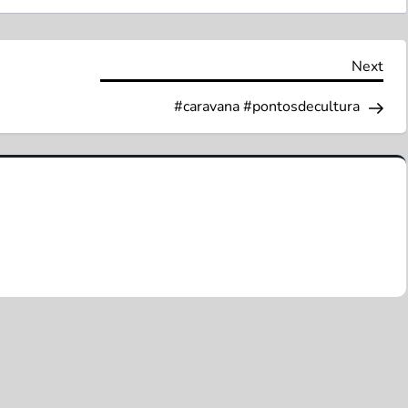
Nex
Next
Pos
#caravana #pontosdecultura