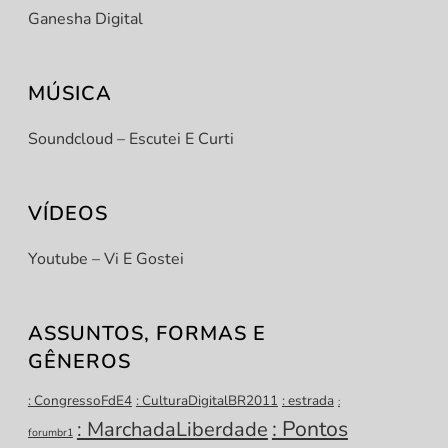
Ganesha Digital
MÚSICA
Soundcloud – Escutei E Curti
VÍDEOS
Youtube – Vi E Gostei
ASSUNTOS, FORMAS E
GÊNEROS
: CongressoFdE4
: CulturaDigitalBR2011
: estrada
:
: Pontos
: MarchadaLiberdade
forumbr1