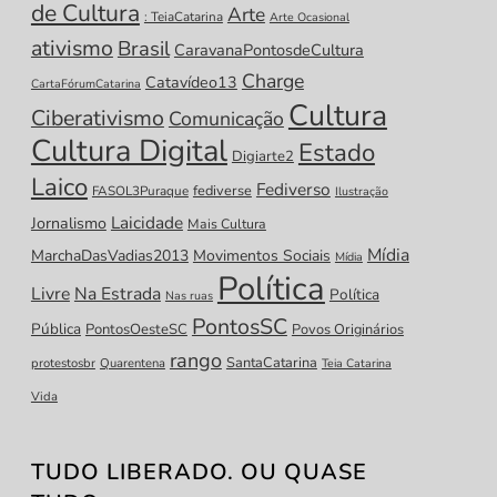
de Cultura
Arte
: TeiaCatarina
Arte Ocasional
ativismo
Brasil
CaravanaPontosdeCultura
Charge
Catavídeo13
CartaFórumCatarina
Cultura
Ciberativismo
Comunicação
Cultura Digital
Estado
Digiarte2
Laico
Fediverso
fediverse
FASOL3Puraque
Ilustração
Laicidade
Jornalismo
Mais Cultura
Mídia
MarchaDasVadias2013
Movimentos Sociais
Mídia
Política
Livre
Na Estrada
Política
Nas ruas
PontosSC
Pública
PontosOesteSC
Povos Originários
rango
SantaCatarina
protestosbr
Quarentena
Teia Catarina
Vida
TUDO LIBERADO. OU QUASE