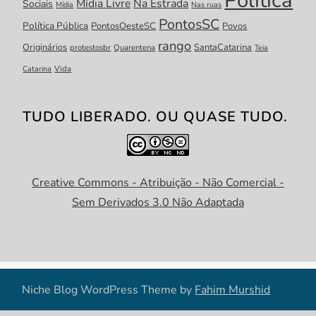
Política
Mídia Livre
Na Estrada
Sociais
Mídia
Nas ruas
PontosSC
Política Pública
PontosOesteSC
Povos
rango
Originários
SantaCatarina
protestosbr
Quarentena
Teia
Catarina
Vida
TUDO LIBERADO. OU QUASE TUDO.
Creative Commons - Atribuição - Não Comercial -
Sem Derivados 3.0 Não Adaptada
Niche Blog WordPress Theme by
Fahim Murshid