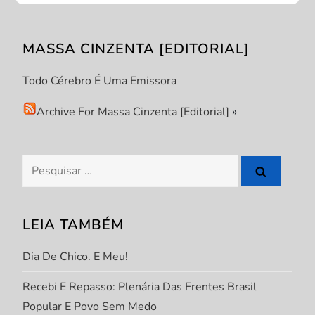
ã
o
MASSA CINZENTA [EDITORIAL]
d
Todo Cérebro É Uma Emissora
e
Archive For Massa Cinzenta [Editorial]
»
P
Pesquisar
o
por:
s
LEIA TAMBÉM
t
Dia De Chico. E Meu!
Recebi E Repasso: Plenária Das Frentes Brasil
Popular E Povo Sem Medo