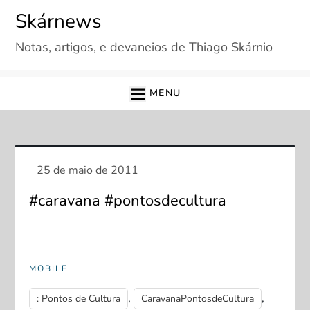
Skip
Skárnews
to
Notas, artigos, e devaneios de Thiago Skárnio
content
MENU
#caravana #pontosdecultura
MOBILE
,
,
: Pontos de Cultura
CaravanaPontosdeCultura