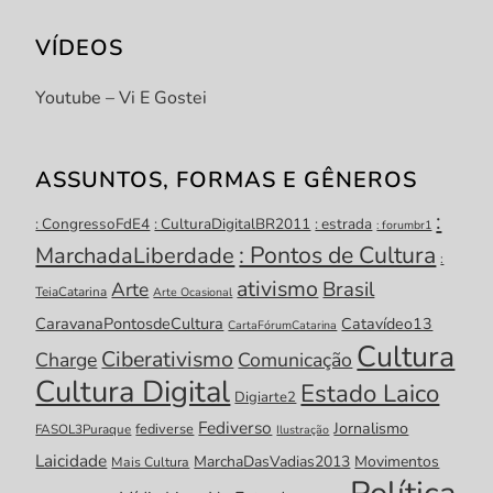
VÍDEOS
Youtube – Vi E Gostei
ASSUNTOS, FORMAS E GÊNEROS
:
: CongressoFdE4
: CulturaDigitalBR2011
: estrada
: forumbr1
: Pontos de Cultura
MarchadaLiberdade
:
ativismo
Brasil
Arte
TeiaCatarina
Arte Ocasional
CaravanaPontosdeCultura
Catavídeo13
CartaFórumCatarina
Cultura
Ciberativismo
Charge
Comunicação
Cultura Digital
Estado Laico
Digiarte2
Fediverso
Jornalismo
fediverse
FASOL3Puraque
Ilustração
Laicidade
MarchaDasVadias2013
Movimentos
Mais Cultura