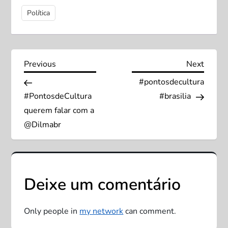
Política
N
Previous
Next
Previous
Next
Post
Post
#pontosdecultura
a
#PontosdeCultura
#brasilia
v
querem falar com a
@Dilmabr
e
g
Deixe um comentário
a
ç
Only people in
my network
can comment.