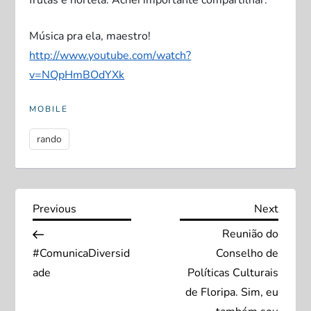
frutas e hortelã. Achei importante compartilhar.
Música pra ela, maestro!
http://www.youtube.com/watch?
v=NQpHmBOdYXk
MOBILE
rando
N
Previous
Next
Previous
Next
Post
Post
Reunião do
a
#ComunicaDiversid
Conselho de
v
ade
Políticas Culturais
de Floripa. Sim, eu