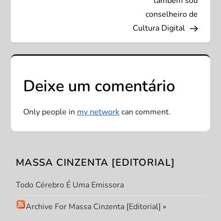
e
também sou
conselheiro de
g
Cultura Digital
a
ç
Deixe um comentário
ã
o
Only people in
my network
can comment.
d
e
MASSA CINZENTA [EDITORIAL]
P
Todo Cérebro É Uma Emissora
o
Archive For Massa Cinzenta [Editorial]
»