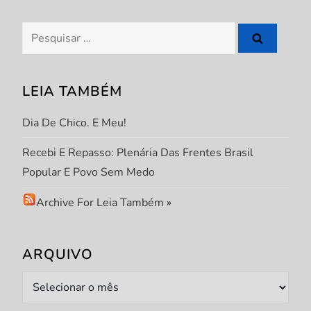
s
Pesquisar
t
por:
LEIA TAMBÉM
Dia De Chico. E Meu!
Recebi E Repasso: Plenária Das Frentes Brasil
Popular E Povo Sem Medo
Archive For Leia Também
»
ARQUIVO
Arquivo