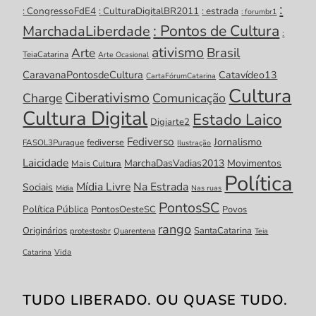
:
: CongressoFdE4
: CulturaDigitalBR2011
: estrada
: forumbr1
: Pontos de Cultura
MarchadaLiberdade
:
ativismo
Brasil
Arte
TeiaCatarina
Arte Ocasional
CaravanaPontosdeCultura
Catavídeo13
CartaFórumCatarina
Cultura
Ciberativismo
Charge
Comunicação
Cultura Digital
Estado Laico
Digiarte2
Fediverso
Jornalismo
fediverse
FASOL3Puraque
Ilustração
Laicidade
MarchaDasVadias2013
Movimentos
Mais Cultura
Política
Mídia Livre
Na Estrada
Sociais
Mídia
Nas ruas
PontosSC
Política Pública
PontosOesteSC
Povos
rango
Originários
SantaCatarina
protestosbr
Quarentena
Teia
Catarina
Vida
TUDO LIBERADO. OU QUASE TUDO.