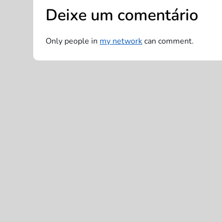
o
Deixe um comentário
s
t
Only people in
my network
can comment.