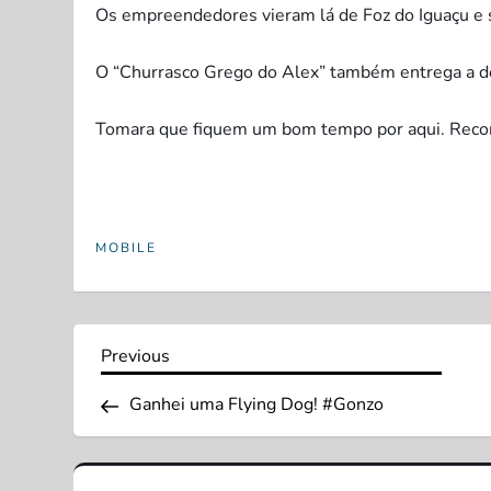
Os empreendedores vieram lá de Foz do Iguaçu e s
O “Churrasco Grego do Alex” também entrega a do
Tomara que fiquem um bom tempo por aqui. Rec
MOBILE
N
Previous
Previous
Post
a
Ganhei uma Flying Dog! #Gonzo
v