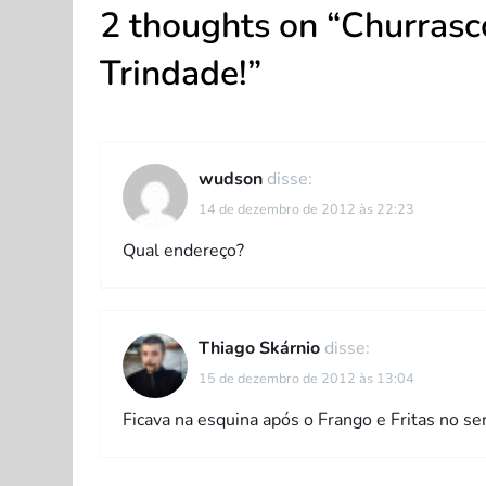
2 thoughts on “
Churrasc
e
Trindade!
”
g
a
ç
wudson
disse:
14 de dezembro de 2012 às 22:23
ã
Qual endereço?
o
d
Thiago Skárnio
disse:
e
15 de dezembro de 2012 às 13:04
Ficava na esquina após o Frango e Fritas no sen
P