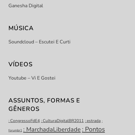
Ganesha Digital
MÚSICA
Soundcloud – Escutei E Curti
VÍDEOS
Youtube – Vi E Gostei
ASSUNTOS, FORMAS E
GÊNEROS
: CongressoFdE4
: CulturaDigitalBR2011
: estrada
:
: Pontos
: MarchadaLiberdade
forumbr1