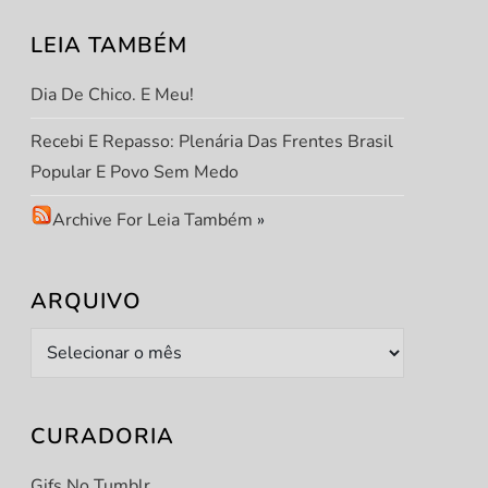
LEIA TAMBÉM
Dia De Chico. E Meu!
Recebi E Repasso: Plenária Das Frentes Brasil
Popular E Povo Sem Medo
Archive For Leia Também
»
ARQUIVO
Arquivo
t
t
CURADORIA
Gifs No Tumblr