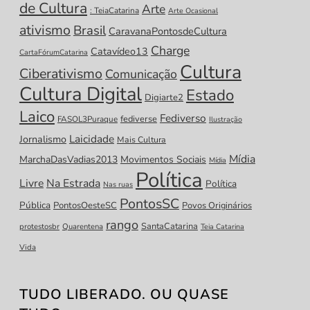
de Cultura
Arte
: TeiaCatarina
Arte Ocasional
ativismo
Brasil
CaravanaPontosdeCultura
Charge
Catavídeo13
CartaFórumCatarina
Cultura
Ciberativismo
Comunicação
Cultura Digital
Estado
Digiarte2
Laico
Fediverso
fediverse
FASOL3Puraque
Ilustração
Laicidade
Jornalismo
Mais Cultura
Mídia
MarchaDasVadias2013
Movimentos Sociais
Mídia
Política
Livre
Na Estrada
Política
Nas ruas
PontosSC
Pública
PontosOesteSC
Povos Originários
rango
SantaCatarina
protestosbr
Quarentena
Teia Catarina
Vida
TUDO LIBERADO. OU QUASE