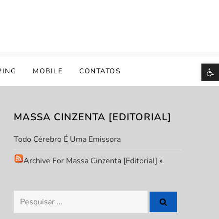
B
PING
MOBILE
CONTATOS
MASSA CINZENTA [EDITORIAL]
Todo Cérebro É Uma Emissora
Archive For Massa Cinzenta [Editorial]
»
Pesquisar
por: