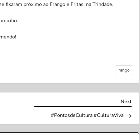
e fixaram próximo ao Frango e Fritas, na Trindade.
micílio.
omendo!
rango
Nex
Next
Pos
#PontosdeCultura #CulturaViva