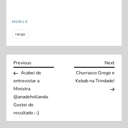
MOBILE
rango
N
Previous
Next
Previous
Next
Post
Post
Acabei de
Churrasco Grego e
a
entrevistar a
Kebab na Trindade!
v
Ministra
@anadehollanda.
e
Gostei do
resultado ;-}
g