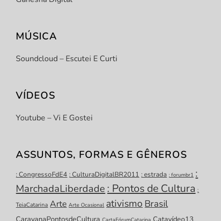
MÚSICA
Soundcloud – Escutei E Curti
VÍDEOS
Youtube – Vi E Gostei
ASSUNTOS, FORMAS E GÊNEROS
:
: CongressoFdE4
: CulturaDigitalBR2011
: estrada
: forumbr1
: Pontos de Cultura
MarchadaLiberdade
:
ativismo
Brasil
Arte
TeiaCatarina
Arte Ocasional
CaravanaPontosdeCultura
Catavídeo13
CartaFórumCatarina