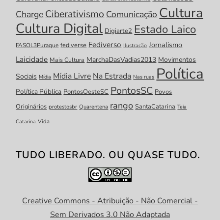
Cultura
Ciberativismo
Charge
Comunicação
Cultura Digital
Estado Laico
Digiarte2
Fediverso
Jornalismo
fediverse
FASOL3Puraque
Ilustração
Laicidade
MarchaDasVadias2013
Movimentos
Mais Cultura
Política
Mídia Livre
Na Estrada
Sociais
Mídia
Nas ruas
PontosSC
Política Pública
PontosOesteSC
Povos
rango
Originários
SantaCatarina
protestosbr
Quarentena
Teia
Catarina
Vida
TUDO LIBERADO. OU QUASE TUDO.
Creative Commons - Atribuição - Não Comercial -
Sem Derivados 3.0 Não Adaptada