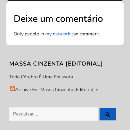
a
ç
Deixe um comentário
ã
Only people in
my network
can comment.
o
d
MASSA CINZENTA [EDITORIAL]
e
Todo Cérebro É Uma Emissora
P
Archive For Massa Cinzenta [Editorial]
»
o
s
Pesquisar
por:
t