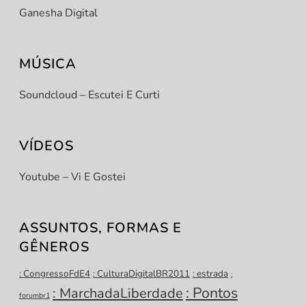
Ganesha Digital
MÚSICA
Soundcloud – Escutei E Curti
VÍDEOS
Youtube – Vi E Gostei
ASSUNTOS, FORMAS E
GÊNEROS
: CongressoFdE4
: CulturaDigitalBR2011
: estrada
:
: Pontos
: MarchadaLiberdade
forumbr1