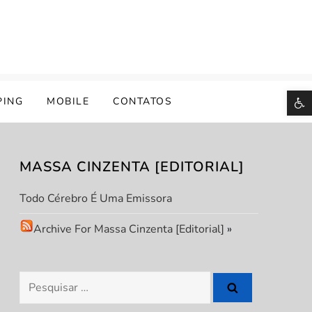
B
PING
MOBILE
CONTATOS
MASSA CINZENTA [EDITORIAL]
Todo Cérebro É Uma Emissora
Archive For Massa Cinzenta [Editorial]
»
Pesquisar
por: