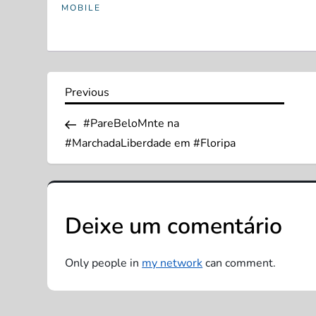
MOBILE
N
Previous
Previous
Post
a
#PareBeloMnte na
#MarchadaLiberdade em #Floripa
v
e
Deixe um comentário
g
a
Only people in
my network
can comment.
ç