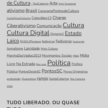
de Cultura
Arte
: TeiaCatarina
Arte Ocasional
ativismo
Brasil
CaravanaPontosdeCultura
Charge
Catavídeo13
CartaFórumCatarina
Cultura
Ciberativismo
Comunicação
Cultura Digital
Estado
Digiarte2
Laico
Fediverso
fediverse
FASOL3Puraque
Ilustração
Laicidade
Jornalismo
Mais Cultura
Mídia
MarchaDasVadias2013
Movimentos Sociais
Mídia
Política
Livre
Na Estrada
Política
Nas ruas
PontosSC
Pública
PontosOesteSC
Povos Originários
rango
SantaCatarina
protestosbr
Quarentena
Teia Catarina
Vida
TUDO LIBERADO. OU QUASE