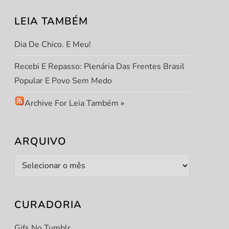
LEIA TAMBÉM
Dia De Chico. E Meu!
t
Recebi E Repasso: Plenária Das Frentes Brasil
t
Popular E Povo Sem Medo
Archive For Leia Também
»
ARQUIVO
Arquivo
CURADORIA
Gifs No Tumblr