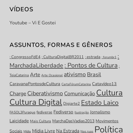
VÍDEOS
Youtube – Vi E Gostei
ASSUNTOS, FORMAS E GÊNEROS
:
: CongressoFdE4
: CulturaDigitalBR2011
: estrada
: forumbr1
: Pontos de Cultura
MarchadaLiberdade
:
ativismo
Brasil
Arte
TeiaCatarina
Arte Ocasional
CaravanaPontosdeCultura
Catavídeo13
CartaFórumCatarina
Cultura
Ciberativismo
Charge
Comunicação
Cultura Digital
Estado Laico
Digiarte2
Fediverso
Jornalismo
fediverse
FASOL3Puraque
Ilustração
Laicidade
MarchaDasVadias2013
Movimentos
Mais Cultura
Política
Mídia Livre
Na Estrada
Sociais
Mídia
Nas ruas