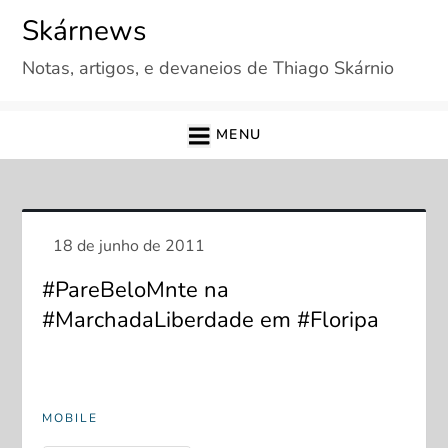
Skip
Skárnews
to
Notas, artigos, e devaneios de Thiago Skárnio
content
MENU
#PareBeloMnte na
#MarchadaLiberdade em #Floripa
MOBILE