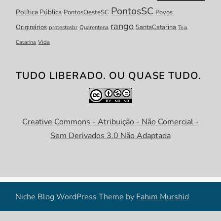
PontosSC
Política Pública
PontosOesteSC
Povos
rango
Originários
SantaCatarina
protestosbr
Quarentena
Teia
Catarina
Vida
TUDO LIBERADO. OU QUASE TUDO.
Creative Commons - Atribuição - Não Comercial -
Sem Derivados 3.0 Não Adaptada
Niche Blog WordPress Theme by
Fahim Murshid