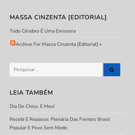
ã
o
MASSA CINZENTA [EDITORIAL]
d
Todo Cérebro É Uma Emissora
e
Archive For Massa Cinzenta [Editorial]
»
P
Pesquisar
o
por:
s
LEIA TAMBÉM
t
Dia De Chico. E Meu!
Recebi E Repasso: Plenária Das Frentes Brasil
Popular E Povo Sem Medo