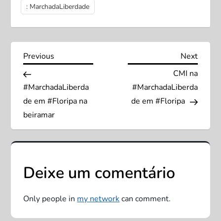
: MarchadaLiberdade
N
Previous
Next
Previous
Next
Post
Post
CMI na
a
#MarchadaLiberda
#MarchadaLiberda
v
de em #Floripa na
de em #Floripa
beiramar
e
g
Deixe um comentário
a
ç
Only people in
my network
can comment.