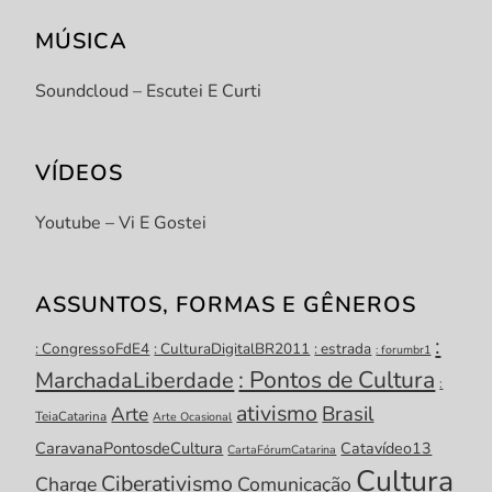
MÚSICA
Soundcloud – Escutei E Curti
VÍDEOS
Youtube – Vi E Gostei
ASSUNTOS, FORMAS E GÊNEROS
:
: CongressoFdE4
: CulturaDigitalBR2011
: estrada
: forumbr1
: Pontos de Cultura
MarchadaLiberdade
:
ativismo
Brasil
Arte
TeiaCatarina
Arte Ocasional
CaravanaPontosdeCultura
Catavídeo13
CartaFórumCatarina
Cultura
Ciberativismo
Charge
Comunicação