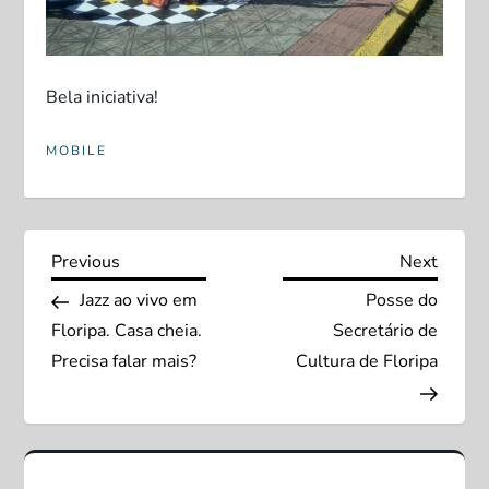
Bela iniciativa!
MOBILE
N
Previous
Next
Previous
Next
Post
Post
Jazz ao vivo em
Posse do
a
Floripa. Casa cheia.
Secretário de
v
Precisa falar mais?
Cultura de Floripa
e
g