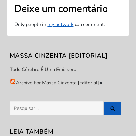
Deixe um comentário
a
ç
Only people in
my network
can comment.
ã
o
MASSA CINZENTA [EDITORIAL]
d
Todo Cérebro É Uma Emissora
e
Archive For Massa Cinzenta [Editorial]
»
P
Pesquisar
o
por:
s
LEIA TAMBÉM