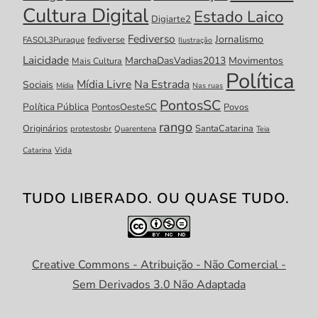
Cultura Digital
Estado Laico
Digiarte2
Fediverso
Jornalismo
fediverse
FASOL3Puraque
Ilustração
Laicidade
MarchaDasVadias2013
Movimentos
Mais Cultura
Política
Mídia Livre
Na Estrada
Sociais
Mídia
Nas ruas
PontosSC
Política Pública
PontosOesteSC
Povos
rango
Originários
SantaCatarina
protestosbr
Quarentena
Teia
Catarina
Vida
TUDO LIBERADO. OU QUASE TUDO.
Creative Commons - Atribuição - Não Comercial -
Sem Derivados 3.0 Não Adaptada