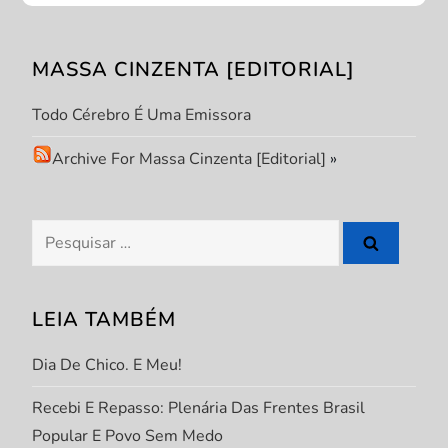
ã
MASSA CINZENTA [EDITORIAL]
o
Todo Cérebro É Uma Emissora
d
Archive For Massa Cinzenta [Editorial]
»
e
P
Pesquisar
por:
o
s
LEIA TAMBÉM
t
Dia De Chico. E Meu!
Recebi E Repasso: Plenária Das Frentes Brasil
Popular E Povo Sem Medo