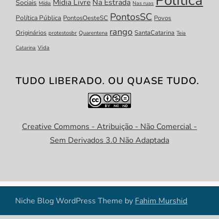
Mídia Livre
Na Estrada
Sociais
Mídia
Nas ruas
PontosSC
Política Pública
PontosOesteSC
Povos
rango
Originários
SantaCatarina
protestosbr
Quarentena
Teia
Catarina
Vida
TUDO LIBERADO. OU QUASE TUDO.
Creative Commons - Atribuição - Não Comercial -
Sem Derivados 3.0 Não Adaptada
Niche Blog WordPress Theme by
Fahim Murshid