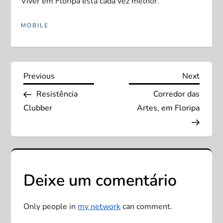
Viver em Floripa está cada vez melhor.
MOBILE
N
Previous
Next
Previous
Next
Post
Post
Resistência
Corredor das
a
Clubber
Artes, em Floripa
v
e
g
Deixe um comentário
a
Only people in
my network
can comment.
ç