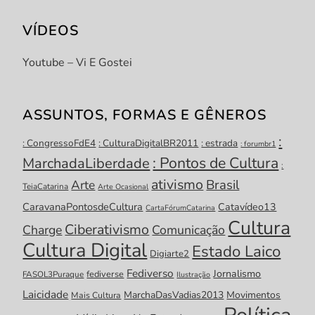
VÍDEOS
Youtube – Vi E Gostei
ASSUNTOS, FORMAS E GÊNEROS
:
: CongressoFdE4
: CulturaDigitalBR2011
: estrada
: forumbr1
: Pontos de Cultura
MarchadaLiberdade
:
ativismo
Brasil
Arte
TeiaCatarina
Arte Ocasional
CaravanaPontosdeCultura
Catavídeo13
CartaFórumCatarina
Cultura
Ciberativismo
Charge
Comunicação
Cultura Digital
Estado Laico
Digiarte2
Fediverso
Jornalismo
fediverse
FASOL3Puraque
Ilustração
Laicidade
MarchaDasVadias2013
Movimentos
Mais Cultura
Política