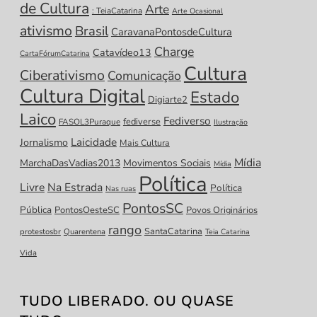
de Cultura
Arte
: TeiaCatarina
Arte Ocasional
ativismo
Brasil
CaravanaPontosdeCultura
Charge
Catavídeo13
CartaFórumCatarina
Cultura
Ciberativismo
Comunicação
Cultura Digital
Estado
Digiarte2
Laico
Fediverso
fediverse
FASOL3Puraque
Ilustração
Laicidade
Jornalismo
Mais Cultura
Mídia
MarchaDasVadias2013
Movimentos Sociais
Mídia
Política
Livre
Na Estrada
Política
Nas ruas
PontosSC
Pública
PontosOesteSC
Povos Originários
rango
SantaCatarina
protestosbr
Quarentena
Teia Catarina
Vida
TUDO LIBERADO. OU QUASE