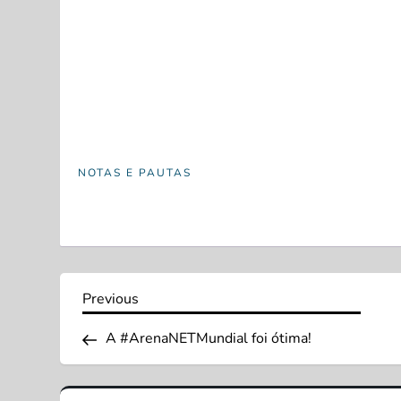
NOTAS E PAUTAS
N
Previous
Previous
Post
a
A #ArenaNETMundial foi ótima!
v