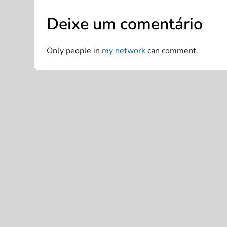
e
Deixe um comentário
g
Only people in
my network
can comment.
a
ç
ã
o
d
e
P