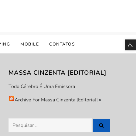
B
PING
MOBILE
CONTATOS
MASSA CINZENTA [EDITORIAL]
Todo Cérebro É Uma Emissora
Archive For Massa Cinzenta [Editorial]
»
Pesquisar
por: