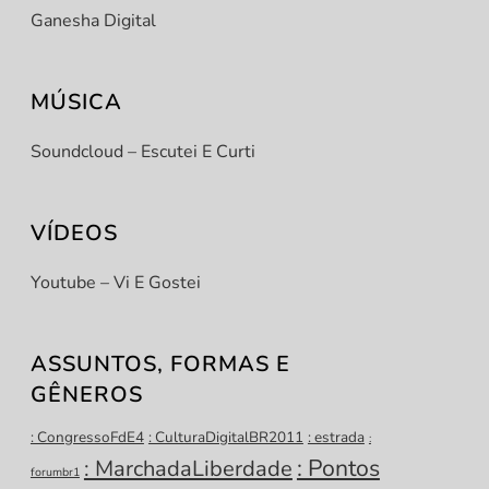
Ganesha Digital
MÚSICA
Soundcloud – Escutei E Curti
VÍDEOS
Youtube – Vi E Gostei
ASSUNTOS, FORMAS E
GÊNEROS
: CongressoFdE4
: CulturaDigitalBR2011
: estrada
:
: Pontos
: MarchadaLiberdade
forumbr1