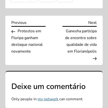
N
Previous
Next
Previous
Next
Post
Post
Protestos em
Ganesha participa
a
Floripa ganham
de encontro sobre
v
destaque nacional
qualidade de vida
novamente
em Florianópolis
e
g
a
Deixe um comentário
ç
Only people in
my network
can comment.
ã