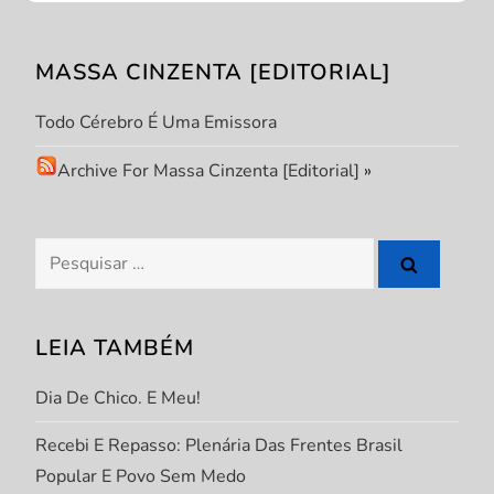
o
MASSA CINZENTA [EDITORIAL]
d
Todo Cérebro É Uma Emissora
e
Archive For Massa Cinzenta [Editorial]
»
P
o
Pesquisar
s
por:
t
LEIA TAMBÉM
Dia De Chico. E Meu!
Recebi E Repasso: Plenária Das Frentes Brasil
Popular E Povo Sem Medo