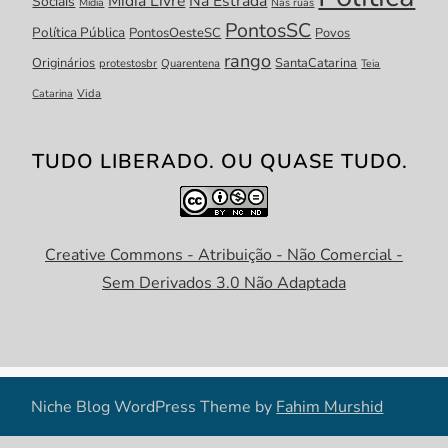
Mídia Livre
Na Estrada
Sociais
Mídia
Nas ruas
PontosSC
Política Pública
PontosOesteSC
Povos
rango
Originários
SantaCatarina
protestosbr
Quarentena
Teia
Catarina
Vida
TUDO LIBERADO. OU QUASE TUDO.
Creative Commons - Atribuição - Não Comercial -
Sem Derivados 3.0 Não Adaptada
Niche Blog WordPress Theme by
Fahim Murshid