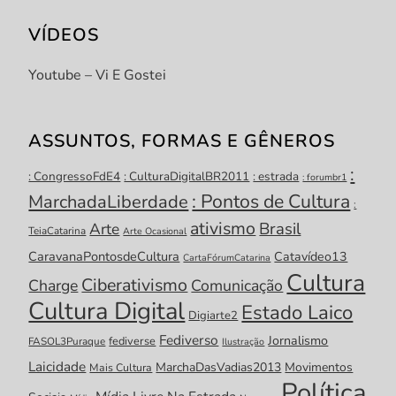
VÍDEOS
Youtube – Vi E Gostei
ASSUNTOS, FORMAS E GÊNEROS
:
: CongressoFdE4
: CulturaDigitalBR2011
: estrada
: forumbr1
: Pontos de Cultura
MarchadaLiberdade
:
ativismo
Brasil
Arte
TeiaCatarina
Arte Ocasional
CaravanaPontosdeCultura
Catavídeo13
CartaFórumCatarina
Cultura
Ciberativismo
Charge
Comunicação
Cultura Digital
Estado Laico
Digiarte2
Fediverso
Jornalismo
fediverse
FASOL3Puraque
Ilustração
Laicidade
MarchaDasVadias2013
Movimentos
Mais Cultura
Política