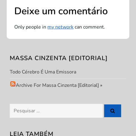
Deixe um comentário
a
ç
Only people in
my network
can comment.
ã
o
MASSA CINZENTA [EDITORIAL]
d
Todo Cérebro É Uma Emissora
e
Archive For Massa Cinzenta [Editorial]
»
P
Pesquisar
o
por:
s
LEIA TAMBÉM