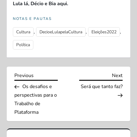
Lula lá, Décio e Bia aqui.
NOTAS E PAUTAS
,
,
,
Cultura
DecioeLulapelaCultura
Eleições2022
Política
N
Previous
Next
Previous
Next
Post
Post
Os desafios e
Será que tanto faz?
a
perspectivas para o
v
Trabalho de
Plataforma
e
g