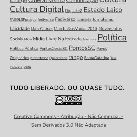
Ciberativismo
Charge
Comunicação
Cultura Digital
Estado Laico
Digiarte2
Fediverso
Jornalismo
fediverse
FASOL3Puraque
Ilustração
Laicidade
MarchaDasVadias2013
Movimentos
Mais Cultura
Política
Mídia Livre
Na Estrada
Sociais
Mídia
Nas ruas
PontosSC
Política Pública
PontosOesteSC
Povos
rango
Originários
SantaCatarina
protestosbr
Quarentena
Teia
Catarina
Vida
TUDO LIBERADO. OU QUASE TUDO.
Creative Commons - Atribuição - Não Comercial -
Sem Derivados 3.0 Não Adaptada