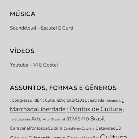
MÚSICA
Soundcloud – Escutei E Curti
VÍDEOS
Youtube – Vi E Gostei
ASSUNTOS, FORMAS E GÊNEROS
:
: CongressoFdE4
: CulturaDigitalBR2011
: estrada
: forumbr1
: Pontos de Cultura
MarchadaLiberdade
:
ativismo
Brasil
Arte
TeiaCatarina
Arte Ocasional
CaravanaPontosdeCultura
Catavídeo13
CartaFórumCatarina
Cultura