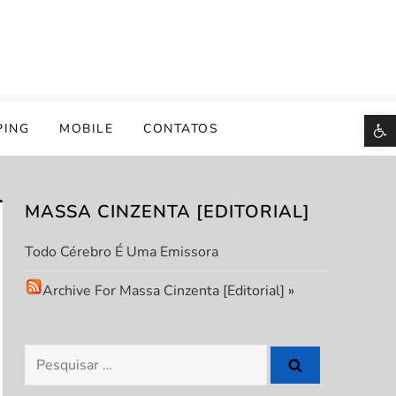
B
PING
MOBILE
CONTATOS
MASSA CINZENTA [EDITORIAL]
Todo Cérebro É Uma Emissora
Archive For Massa Cinzenta [Editorial]
»
Pesquisar
por: