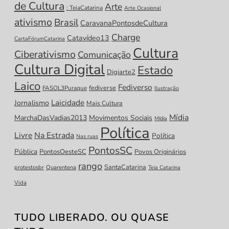
de Cultura
Arte
: TeiaCatarina
Arte Ocasional
ativismo
Brasil
CaravanaPontosdeCultura
Charge
Catavídeo13
CartaFórumCatarina
Cultura
Ciberativismo
Comunicação
Cultura Digital
Estado
Digiarte2
Laico
Fediverso
fediverse
FASOL3Puraque
Ilustração
Laicidade
Jornalismo
Mais Cultura
Mídia
MarchaDasVadias2013
Movimentos Sociais
Mídia
Política
Livre
Na Estrada
Política
Nas ruas
PontosSC
Pública
PontosOesteSC
Povos Originários
rango
SantaCatarina
protestosbr
Quarentena
Teia Catarina
Vida
TUDO LIBERADO. OU QUASE