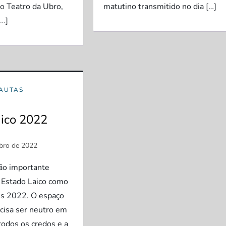
do Teatro da Ubro,
matutino transmitido no dia […]
[…]
PAUTAS
aico 2022
tão importante
 Estado Laico como
es 2022. O espaço
ecisa ser neutro em
todos os credos e a