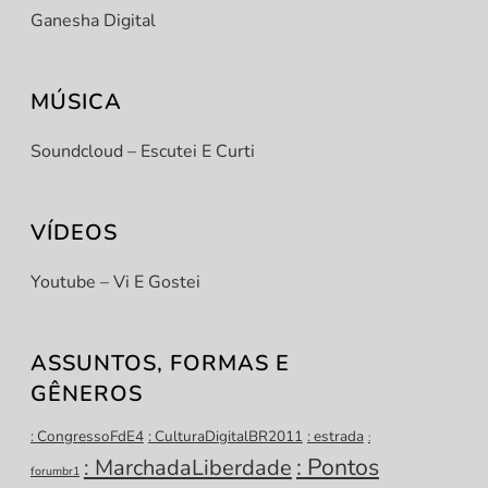
Ganesha Digital
MÚSICA
Soundcloud – Escutei E Curti
VÍDEOS
Youtube – Vi E Gostei
ASSUNTOS, FORMAS E
GÊNEROS
: CongressoFdE4
: CulturaDigitalBR2011
: estrada
:
: Pontos
: MarchadaLiberdade
forumbr1