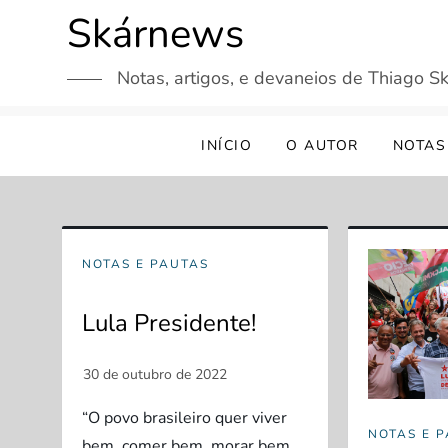
Skip
Skárnews
to
content
Notas, artigos, e devaneios de Thiago Sk
INÍCIO
O AUTOR
NOTAS
NOTAS E PAUTAS
Lula Presidente!
“O povo brasileiro quer viver
NOTAS E 
bem, comer bem, morar bem.