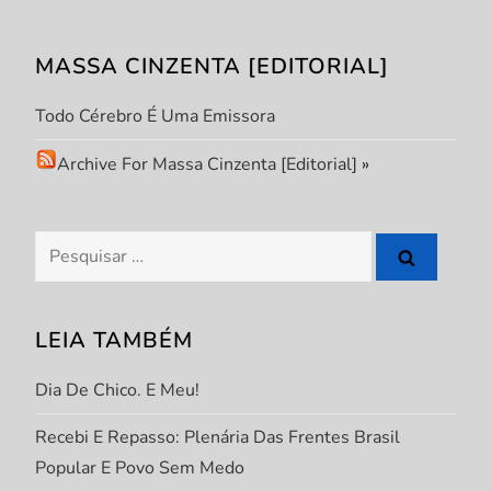
ç
ã
MASSA CINZENTA [EDITORIAL]
o
Todo Cérebro É Uma Emissora
d
Archive For Massa Cinzenta [Editorial]
»
e
Pesquisar
P
por:
o
LEIA TAMBÉM
s
Dia De Chico. E Meu!
t
Recebi E Repasso: Plenária Das Frentes Brasil
Popular E Povo Sem Medo