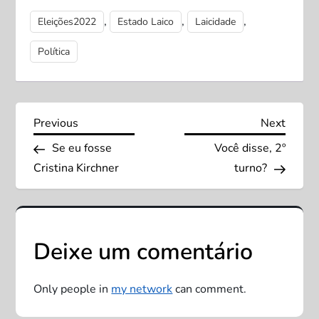
,
,
,
Eleições2022
Estado Laico
Laicidade
Política
N
Previous
Next
Previous
Next
Post
Post
Se eu fosse
Você disse, 2º
a
Cristina Kirchner
turno?
v
e
Deixe um comentário
g
a
Only people in
my network
can comment.