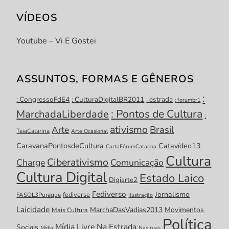
VÍDEOS
Youtube – Vi E Gostei
ASSUNTOS, FORMAS E GÊNEROS
:
: CongressoFdE4
: CulturaDigitalBR2011
: estrada
: forumbr1
: Pontos de Cultura
MarchadaLiberdade
:
ativismo
Brasil
Arte
TeiaCatarina
Arte Ocasional
CaravanaPontosdeCultura
Catavídeo13
CartaFórumCatarina
Cultura
Ciberativismo
Charge
Comunicação
Cultura Digital
Estado Laico
Digiarte2
Fediverso
Jornalismo
fediverse
FASOL3Puraque
Ilustração
Laicidade
MarchaDasVadias2013
Movimentos
Mais Cultura
Política
Mídia Livre
Na Estrada
Sociais
Mídia
Nas ruas