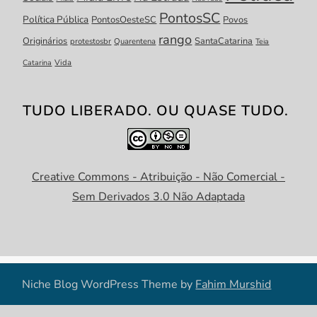
PontosSC
Política Pública
PontosOesteSC
Povos
rango
Originários
SantaCatarina
protestosbr
Quarentena
Teia
Catarina
Vida
TUDO LIBERADO. OU QUASE TUDO.
Creative Commons - Atribuição - Não Comercial -
Sem Derivados 3.0 Não Adaptada
Niche Blog WordPress Theme by
Fahim Murshid