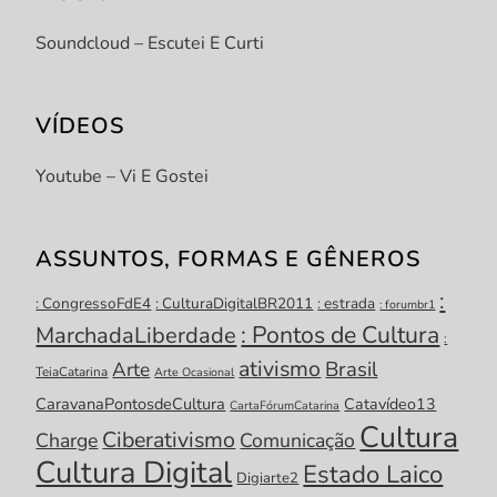
Soundcloud – Escutei E Curti
VÍDEOS
Youtube – Vi E Gostei
ASSUNTOS, FORMAS E GÊNEROS
:
: CongressoFdE4
: CulturaDigitalBR2011
: estrada
: forumbr1
: Pontos de Cultura
MarchadaLiberdade
:
ativismo
Brasil
Arte
TeiaCatarina
Arte Ocasional
CaravanaPontosdeCultura
Catavídeo13
CartaFórumCatarina
Cultura
Ciberativismo
Charge
Comunicação
Cultura Digital
Estado Laico
Digiarte2