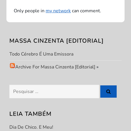
a
Only people in
my network
can comment.
ç
ã
MASSA CINZENTA [EDITORIAL]
o
Todo Cérebro É Uma Emissora
d
Archive For Massa Cinzenta [Editorial]
»
e
P
Pesquisar
por:
o
s
LEIA TAMBÉM
t
Dia De Chico. E Meu!