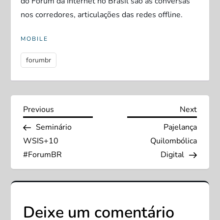
do Fórum da Internet no Brasil são as conversas
nos corredores, articulações das redes offline.
MOBILE
forumbr
N
Previous
Next
Previous
Next
Post
Post
Seminário
Pajelança
a
WSIS+10
Quilombólica
v
#ForumBR
Digital
e
g
Deixe um comentário