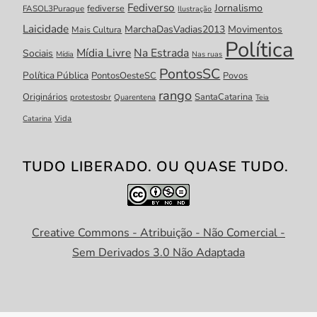
Fediverso
Jornalismo
fediverse
FASOL3Puraque
Ilustração
Laicidade
MarchaDasVadias2013
Movimentos
Mais Cultura
Política
Mídia Livre
Na Estrada
Sociais
Mídia
Nas ruas
PontosSC
Política Pública
PontosOesteSC
Povos
rango
Originários
SantaCatarina
protestosbr
Quarentena
Teia
Catarina
Vida
TUDO LIBERADO. OU QUASE TUDO.
Creative Commons - Atribuição - Não Comercial -
Sem Derivados 3.0 Não Adaptada