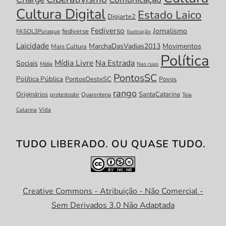
Cultura Digital
Estado Laico
Digiarte2
Fediverso
Jornalismo
fediverse
FASOL3Puraque
Ilustração
Laicidade
MarchaDasVadias2013
Movimentos
Mais Cultura
Política
Mídia Livre
Na Estrada
Sociais
Mídia
Nas ruas
PontosSC
Política Pública
PontosOesteSC
Povos
rango
Originários
SantaCatarina
protestosbr
Quarentena
Teia
Catarina
Vida
TUDO LIBERADO. OU QUASE TUDO.
Creative Commons - Atribuição - Não Comercial -
Sem Derivados 3.0 Não Adaptada