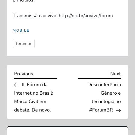
princípios.
Transmissão ao vivo: http://nic.br/aovivo/forum
MOBILE
forumbr
N
Previous
Next
Previous
Next
Post
Post
III Fórum da
Desconferência
a
Internet no Brasil:
Gênero e
v
Marco Civil em
tecnologia no
debate. De novo.
#ForumBR
e
g