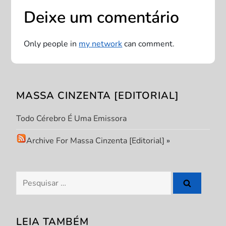
Deixe um comentário
a
ç
Only people in
my network
can comment.
ã
o
MASSA CINZENTA [EDITORIAL]
d
Todo Cérebro É Uma Emissora
e
Archive For Massa Cinzenta [Editorial]
»
P
Pesquisar
o
por:
s
LEIA TAMBÉM