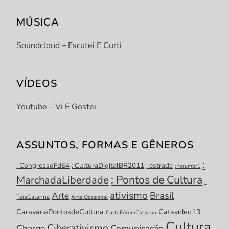
MÚSICA
Soundcloud – Escutei E Curti
VÍDEOS
Youtube – Vi E Gostei
ASSUNTOS, FORMAS E GÊNEROS
:
: CongressoFdE4
: CulturaDigitalBR2011
: estrada
: forumbr1
: Pontos de Cultura
MarchadaLiberdade
:
ativismo
Brasil
Arte
TeiaCatarina
Arte Ocasional
CaravanaPontosdeCultura
Catavídeo13
CartaFórumCatarina
Cultura
Ciberativismo
Charge
Comunicação