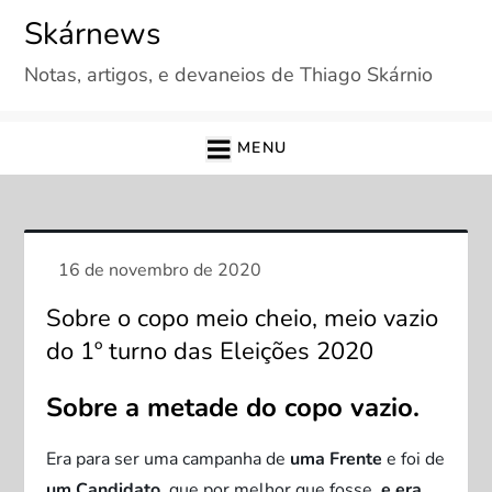
Skip
Skárnews
to
Notas, artigos, e devaneios de Thiago Skárnio
content
MENU
Sobre o copo meio cheio, meio vazio
do 1º turno das Eleições 2020
Sobre a metade do copo vazio.
Era para ser uma campanha de
uma Frente
e foi de
um Candidato
, que por melhor que fosse,
e era
,