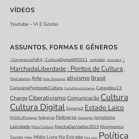
VÍDEOS
Youtube – Vi E Gostei
ASSUNTOS, FORMAS E GÊNEROS
:
: CongressoFdE4
: CulturaDigitalBR2011
: estrada
: forumbr1
: Pontos de Cultura
MarchadaLiberdade
:
ativismo
Brasil
Arte
TeiaCatarina
Arte Ocasional
CaravanaPontosdeCultura
Catavídeo13
CartaFórumCatarina
Cultura
Ciberativismo
Charge
Comunicação
Cultura Digital
Estado Laico
Digiarte2
Fediverso
Jornalismo
fediverse
FASOL3Puraque
Ilustração
Laicidade
MarchaDasVadias2013
Movimentos
Mais Cultura
Política
Mídia Livre
Na Estrada
Sociais
Mídia
Nas ruas