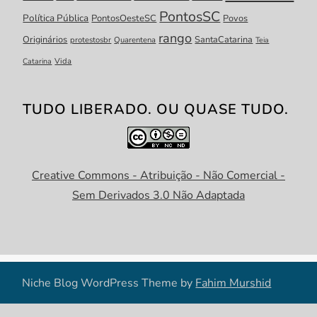
PontosSC
Política Pública
PontosOesteSC
Povos
rango
Originários
SantaCatarina
protestosbr
Quarentena
Teia
Catarina
Vida
TUDO LIBERADO. OU QUASE TUDO.
Creative Commons - Atribuição - Não Comercial -
Sem Derivados 3.0 Não Adaptada
Niche Blog WordPress Theme by
Fahim Murshid