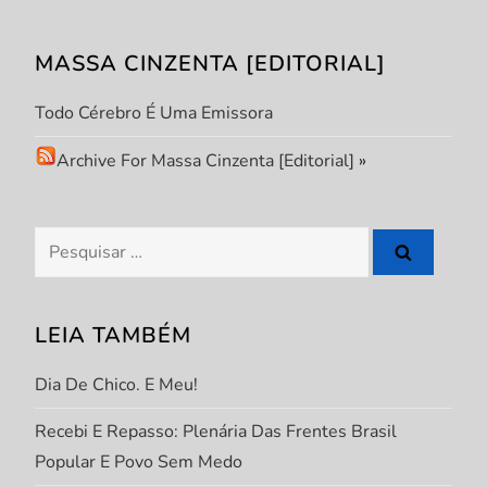
g
a
MASSA CINZENTA [EDITORIAL]
ç
Todo Cérebro É Uma Emissora
ã
Archive For Massa Cinzenta [Editorial]
»
o
Pesquisar
d
por:
e
LEIA TAMBÉM
P
Dia De Chico. E Meu!
o
Recebi E Repasso: Plenária Das Frentes Brasil
Popular E Povo Sem Medo
s