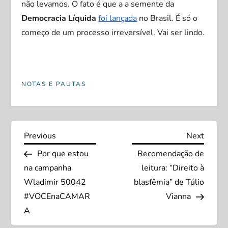
não levamos. O fato é que a a semente da
Democracia Líquida
foi lançada
no Brasil. É só o
começo de um processo irreversível. Vai ser lindo.
NOTAS E PAUTAS
N
Previous
Next
Previous
Next
Post
Post
Por que estou
Recomendação de
a
na campanha
leitura: “Direito à
v
Wladimir 50042
blasfêmia” de Túlio
#VOCEnaCAMAR
Vianna
e
A