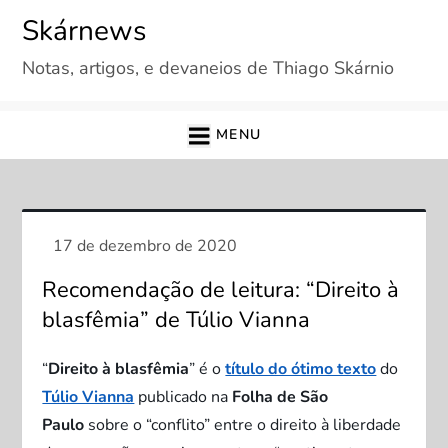
Skip
Skárnews
to
Notas, artigos, e devaneios de Thiago Skárnio
content
MENU
Recomendação de leitura: “Direito à
blasfêmia” de Túlio Vianna
“
Direito à blasfêmia
” é o
título do ótimo texto
do
Túlio Vianna
publicado na
Folha de São
Paulo
sobre o “conflito” entre o direito à liberdade