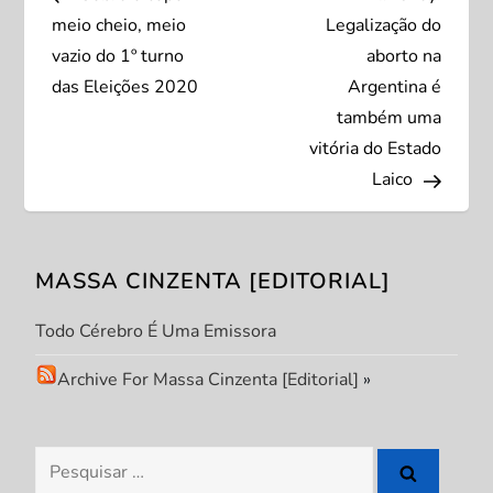
a
meio cheio, meio
Legalização do
v
vazio do 1º turno
aborto na
das Eleições 2020
Argentina é
e
também uma
vitória do Estado
g
Laico
a
ç
MASSA CINZENTA [EDITORIAL]
ã
Todo Cérebro É Uma Emissora
o
Archive For Massa Cinzenta [Editorial]
»
d
Pesquisar
e
por: