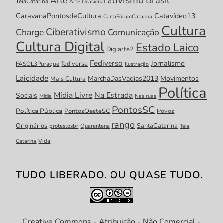
ativismo
Brasil
Arte
TeiaCatarina
Arte Ocasional
CaravanaPontosdeCultura
Catavídeo13
CartaFórumCatarina
Cultura
Ciberativismo
Charge
Comunicação
Cultura Digital
Estado Laico
Digiarte2
Fediverso
Jornalismo
fediverse
FASOL3Puraque
Ilustração
Laicidade
MarchaDasVadias2013
Movimentos
Mais Cultura
Política
Mídia Livre
Na Estrada
Sociais
Mídia
Nas ruas
PontosSC
Política Pública
PontosOesteSC
Povos
rango
Originários
SantaCatarina
protestosbr
Quarentena
Teia
Catarina
Vida
TUDO LIBERADO. OU QUASE TUDO.
Creative Commons - Atribuição - Não Comercial -