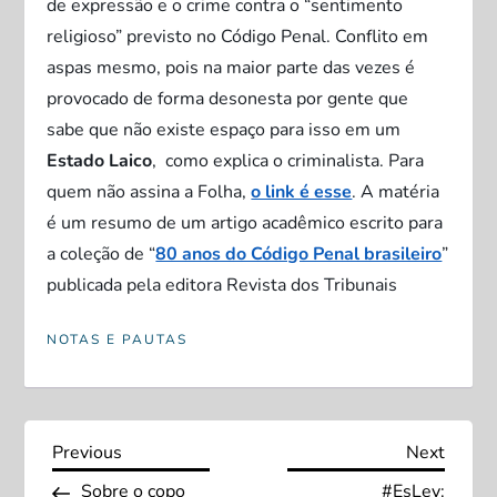
de expressão e o crime contra o “sentimento
religioso” previsto no Código Penal. Conflito em
aspas mesmo, pois na maior parte das vezes é
provocado de forma desonesta por gente que
sabe que não existe espaço para isso em um
Estado Laico
, como explica o criminalista. Para
quem não assina a Folha,
o link é esse
. A matéria
é um resumo de um artigo acadêmico escrito para
a coleção de “
80 anos do Código Penal brasileiro
”
publicada pela editora Revista dos Tribunais
NOTAS E PAUTAS
N
Previous
Next
Previous
Next
Post
Post
Sobre o copo
#EsLey: