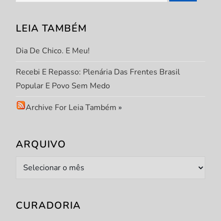
P
LEIA TAMBÉM
o
Dia De Chico. E Meu!
s
Recebi E Repasso: Plenária Das Frentes Brasil
t
Popular E Povo Sem Medo
Archive For Leia Também
»
ARQUIVO
Arquivo
CURADORIA