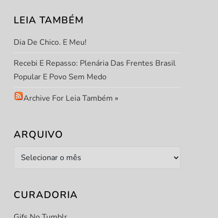
LEIA TAMBÉM
Dia De Chico. E Meu!
Recebi E Repasso: Plenária Das Frentes Brasil
Popular E Povo Sem Medo
Archive For Leia Também
»
ARQUIVO
Arquivo
t
t
CURADORIA
Gifs No Tumblr