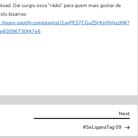
load. Daí surgiu essa “rádio” para quem mais gostar de
ists bizarras:
s://open.spotify.com/playlist/1ayPE37CGuZSHUrNVxzzMK?
fe60096730f47e6
Nex
Next
Pos
#SeLiganaTag 09