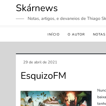
Skip
Skárnews
to
content
Notas, artigos, e devaneios de Thiago Sk
INÍCIO
O AUTOR
NOTAS
EsquizoFM
Nunc
baix
tenho