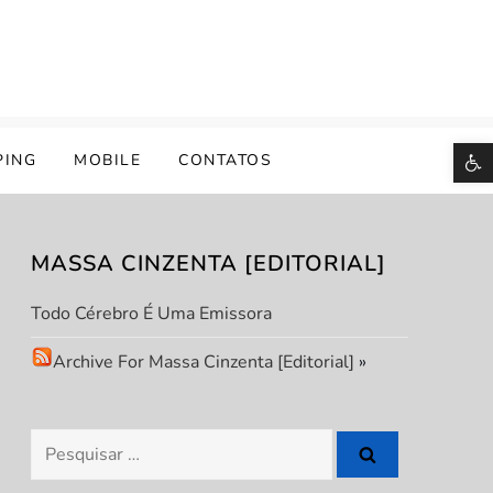
B
PING
MOBILE
CONTATOS
MASSA CINZENTA [EDITORIAL]
Todo Cérebro É Uma Emissora
Archive For Massa Cinzenta [Editorial]
»
Pesquisar
por: