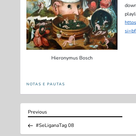
down
playl
http
si=b
Hieronymus Bosch
NOTAS E PAUTAS
N
Previous
Previous
Post
a
#SeLiganaTag 08