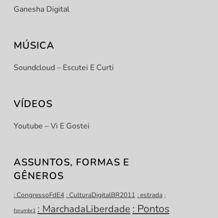
Ganesha Digital
MÚSICA
Soundcloud – Escutei E Curti
VÍDEOS
Youtube – Vi E Gostei
ASSUNTOS, FORMAS E
GÊNEROS
: CongressoFdE4
: CulturaDigitalBR2011
: estrada
:
: Pontos
: MarchadaLiberdade
forumbr1