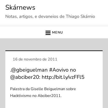
Skip
Skárnews
to
Notas, artigos, e devaneios de Thiago Skárnio
content
MENU
.@gbeiguelman #Aovivo no
@abciber20: http://bit.ly/vzFFl5
Palestra da Giselle Beiguelman sobre
Hacktivismo no Abciber2011.