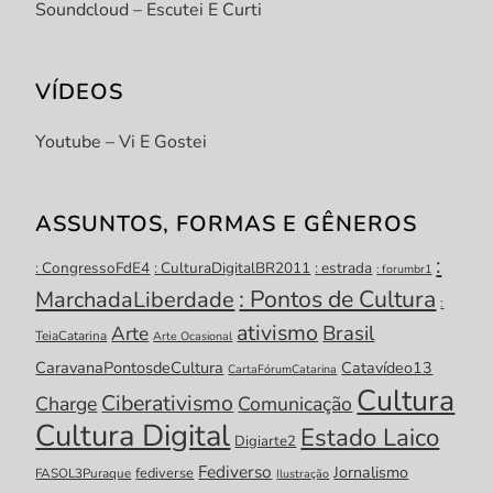
Soundcloud – Escutei E Curti
VÍDEOS
Youtube – Vi E Gostei
ASSUNTOS, FORMAS E GÊNEROS
:
: CongressoFdE4
: CulturaDigitalBR2011
: estrada
: forumbr1
: Pontos de Cultura
MarchadaLiberdade
:
ativismo
Brasil
Arte
TeiaCatarina
Arte Ocasional
CaravanaPontosdeCultura
Catavídeo13
CartaFórumCatarina
Cultura
Ciberativismo
Charge
Comunicação
Cultura Digital
Estado Laico
Digiarte2
Fediverso
Jornalismo
fediverse
FASOL3Puraque
Ilustração