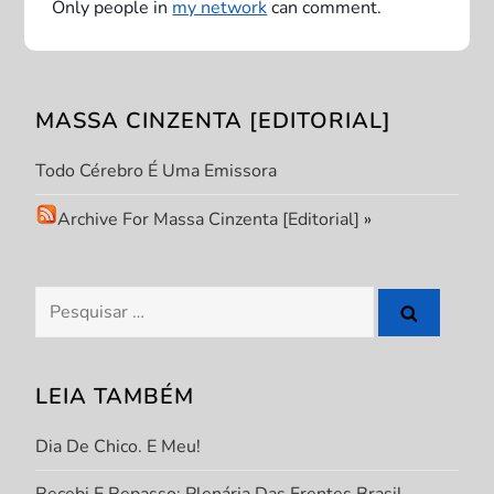
Only people in
my network
can comment.
ç
ã
MASSA CINZENTA [EDITORIAL]
o
Todo Cérebro É Uma Emissora
d
Archive For Massa Cinzenta [Editorial]
»
e
P
Pesquisar
por:
o
s
LEIA TAMBÉM
t
Dia De Chico. E Meu!