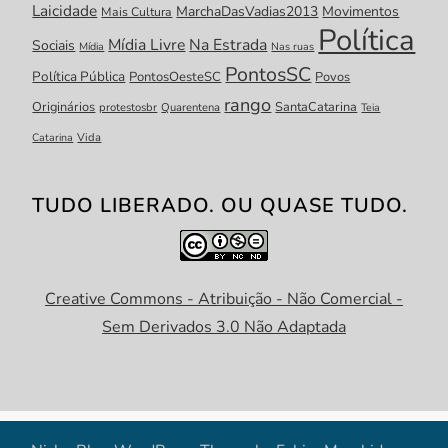
Laicidade
MarchaDasVadias2013
Movimentos
Mais Cultura
Política
Mídia Livre
Na Estrada
Sociais
Mídia
Nas ruas
PontosSC
Política Pública
PontosOesteSC
Povos
rango
Originários
SantaCatarina
protestosbr
Quarentena
Teia
Catarina
Vida
TUDO LIBERADO. OU QUASE TUDO.
Creative Commons - Atribuição - Não Comercial -
Sem Derivados 3.0 Não Adaptada