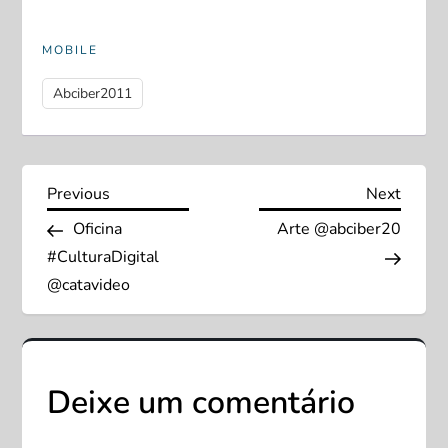
MOBILE
Abciber2011
N
Previous
Next
Previous
Next
Post
Post
Oficina
Arte @abciber20
a
#CulturaDigital
v
@catavideo
e
g
Deixe um comentário
a