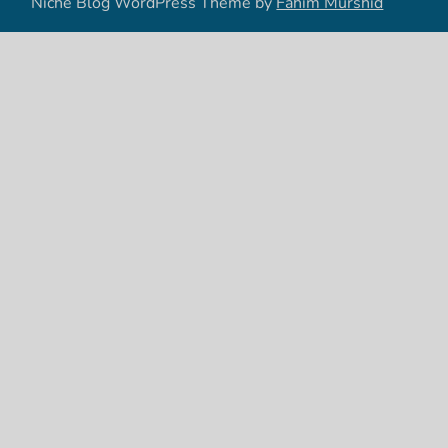
Niche Blog WordPress Theme by
Fahim Murshid