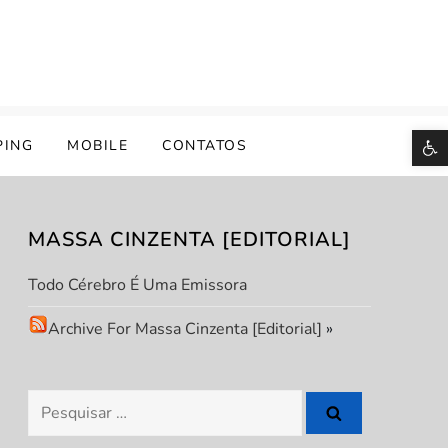
B
PING
MOBILE
CONTATOS
MASSA CINZENTA [EDITORIAL]
Todo Cérebro É Uma Emissora
Archive For Massa Cinzenta [Editorial]
»
Pesquisar
por: