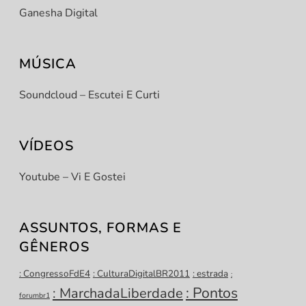
Ganesha Digital
MÚSICA
Soundcloud – Escutei E Curti
VÍDEOS
Youtube – Vi E Gostei
ASSUNTOS, FORMAS E
GÊNEROS
: CongressoFdE4
: CulturaDigitalBR2011
: estrada
:
: Pontos
: MarchadaLiberdade
forumbr1