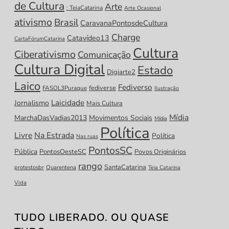
de Cultura
Arte
: TeiaCatarina
Arte Ocasional
ativismo
Brasil
CaravanaPontosdeCultura
Charge
Catavídeo13
CartaFórumCatarina
Cultura
Ciberativismo
Comunicação
Cultura Digital
Estado
Digiarte2
Laico
Fediverso
fediverse
FASOL3Puraque
Ilustração
Laicidade
Jornalismo
Mais Cultura
Mídia
MarchaDasVadias2013
Movimentos Sociais
Mídia
Política
Livre
Na Estrada
Política
Nas ruas
PontosSC
Pública
PontosOesteSC
Povos Originários
rango
SantaCatarina
protestosbr
Quarentena
Teia Catarina
Vida
TUDO LIBERADO. OU QUASE