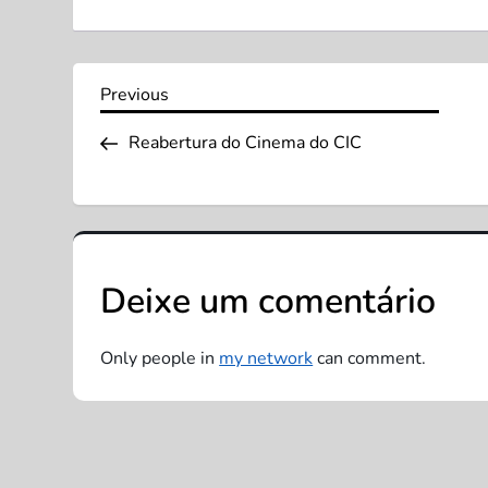
N
Previous
Previous
Post
a
Reabertura do Cinema do CIC
v
e
Deixe um comentário
g
a
Only people in
my network
can comment.
ç
ã