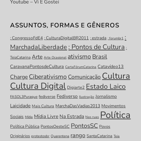
Youtube – Vi E Gostei
ASSUNTOS, FORMAS E GÊNEROS
:
: CongressoFdE4
: CulturaDigitalBR2011
: estrada
: forumbr1
: Pontos de Cultura
MarchadaLiberdade
:
ativismo
Brasil
Arte
TeiaCatarina
Arte Ocasional
CaravanaPontosdeCultura
Catavídeo13
CartaFórumCatarina
Cultura
Ciberativismo
Charge
Comunicação
Cultura Digital
Estado Laico
Digiarte2
Fediverso
Jornalismo
fediverse
FASOL3Puraque
Ilustração
Laicidade
MarchaDasVadias2013
Movimentos
Mais Cultura
Política
Mídia Livre
Na Estrada
Sociais
Mídia
Nas ruas
PontosSC
Política Pública
PontosOesteSC
Povos
rango
Originários
SantaCatarina
protestosbr
Quarentena
Teia