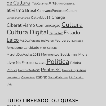
de Cultura
Arte
: TeiaCatarina
Arte Ocasional
ativismo
Brasil
CaravanaPontosdeCultura
Charge
Catavídeo13
CartaFórumCatarina
Cultura
Ciberativismo
Comunicação
Cultura Digital
Estado
Digiarte2
Laico
Fediverso
fediverse
FASOL3Puraque
Ilustração
Laicidade
Jornalismo
Mais Cultura
Mídia
MarchaDasVadias2013
Movimentos Sociais
Mídia
Política
Livre
Na Estrada
Política
Nas ruas
PontosSC
Pública
PontosOesteSC
Povos Originários
rango
SantaCatarina
protestosbr
Quarentena
Teia Catarina
Vida
TUDO LIBERADO. OU QUASE