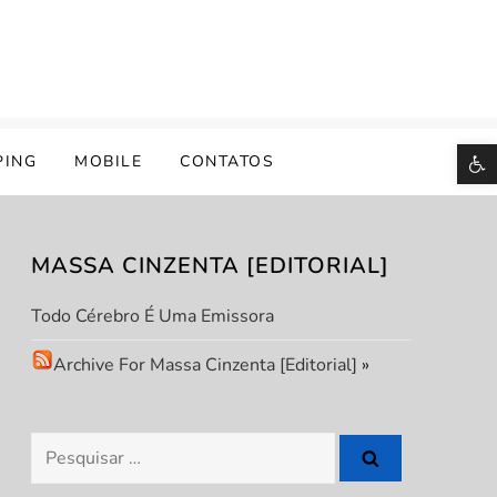
B
PING
MOBILE
CONTATOS
MASSA CINZENTA [EDITORIAL]
Todo Cérebro É Uma Emissora
Archive For Massa Cinzenta [Editorial]
»
Pesquisar
por: