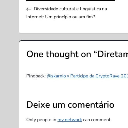
Post
a
Diversidade cultural e linguística na
Internet: Um princípio ou um fim?
v
e
g
One thought on “
Direta
a
ç
Pingback:
@skarnio » Participe da CryptoRave 20
ã
Deixe um comentário
o
d
Only people in
my network
can comment.