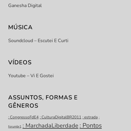
t
Ganesha Digital
MÚSICA
Soundcloud – Escutei E Curti
VÍDEOS
Youtube – Vi E Gostei
ASSUNTOS, FORMAS E
GÊNEROS
: CongressoFdE4
: CulturaDigitalBR2011
: estrada
:
: Pontos
: MarchadaLiberdade
forumbr1